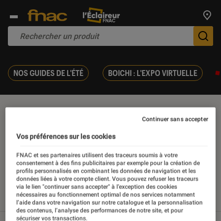
Trouv
De
NOS GUIDES DE L'ÉTÉ
BOICHI : L'EXPO VIRTUELLE
Musique africaine
Continuer sans accepter
Vos préférences sur les cookies
FNAC et ses partenaires utilisent des traceurs soumis à votre
consentement à des fins publicitaires par exemple pour la création de
Nos derniers contenus
profils personnalisés en combinant les données de navigation et les
données liées à votre compte client. Vous pouvez refuser les traceurs
via le lien "continuer sans accepter" à l’exception des cookies
nécessaires au fonctionnement optimal de nos services notamment
Tout
Articles
Sélections et guides
l’aide dans votre navigation sur notre catalogue et la personnalisation
des contenus, l’analyse des performances de notre site, et pour
sécuriser vos transactions.