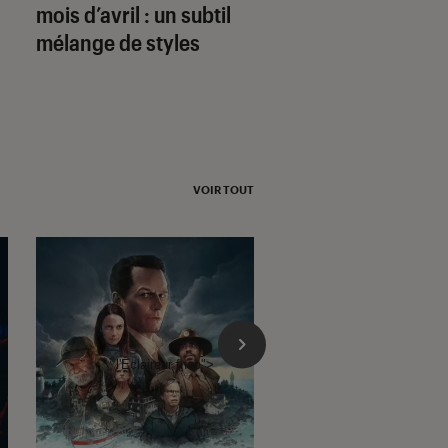
mois d’avril : un subtil
des sportifs
mélange de styles
VOIR TOUT
l'Éclaireur fnac">