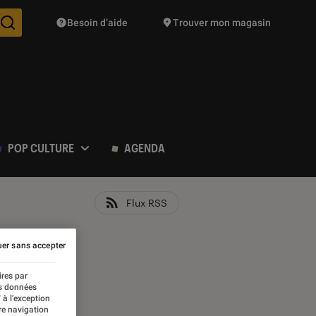
Besoin d’aide
Trouver mon magasin
Des suggestions de produits vont vous être proposées pendant vo
POP CULTURE
AGENDA
Flux RSS
er sans accepter
ires par
es données
 à l’exception
re navigation