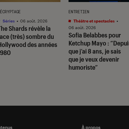
ÉCRYPTAGE
ENTRETIEN
Séries
•
06 août. 2026
Théâtre et spectacles
•
The Shards
révèle la
06 août. 2026
Sofia Belabbes pour
face (très) sombre du
Ketchup Mayo
: “Depui
Hollywood des années
que j’ai 8 ans, je sais
1980
que je veux devenir
humoriste”
ntenus
À propos