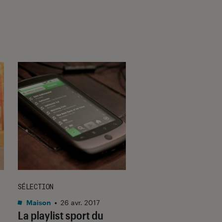
SÉLECTION
ARTICLE
Maison
•
26 avr. 2017
Maison
•
06 juin 201
La playlist sport du
Odlo : la seconde