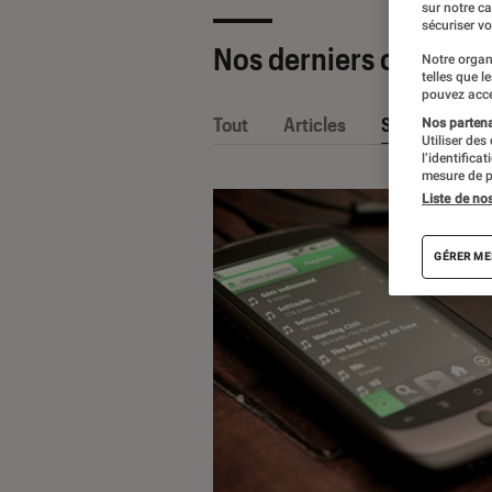
sur notre c
sécuriser vo
Nos derniers contenu
Notre organ
telles que l
pouvez acce
Tout
Articles
Sélections et
Nos partenai
Utiliser des
l’identifica
mesure de p
Liste de no
GÉRER ME