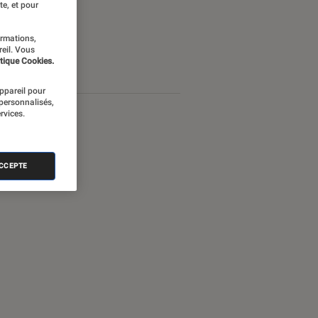
te, et pour
ormations,
reil. Vous
tique Cookies.
appareil pour
 personnalisés,
rvices.
ACCEPTE