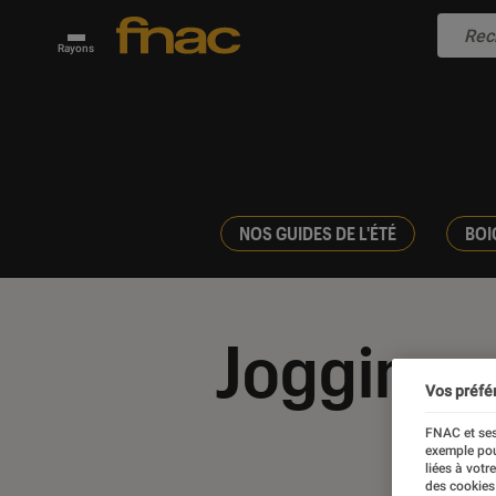
Rayons
NOS GUIDES DE L'ÉTÉ
BOI
Jogging
Vos préfé
FNAC et ses
exemple pou
liées à votr
des cookies