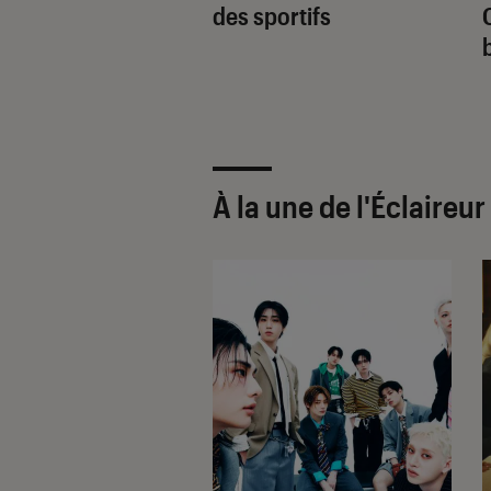
’avril : un subtil
des sportifs
ge de styles
À la une de
l'Éclaireu