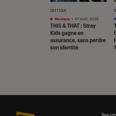
CRITIQUE
D
s
•
07 août. 2026
Musique
•
07 août. 2026
 Gervais, le sale
THIS & THAT
: Stray
 de la comédie
Kids gagne en
nnique
assurance, sans perdre
son identité
Nos co