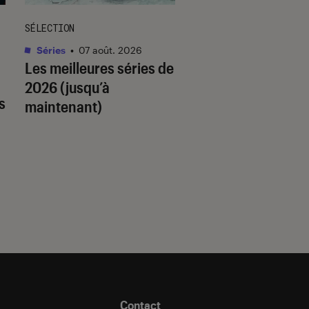
SÉLECTION
SÉLECTION
Séries
•
07 août. 2026
Livres / BD
•
07 août.
Les meilleures séries de
Quiz romance de l’
2026 (jusqu’à
quel trope amour
s
maintenant)
est fait pour vous 
Contact