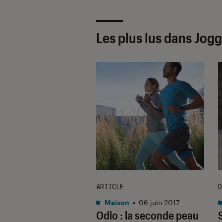
Les plus lus dans Jog
ION
ARTICLE
D
on
•
26 avr. 2017
Maison
•
06 juin 2017
ylist sport du
Odlo : la seconde peau