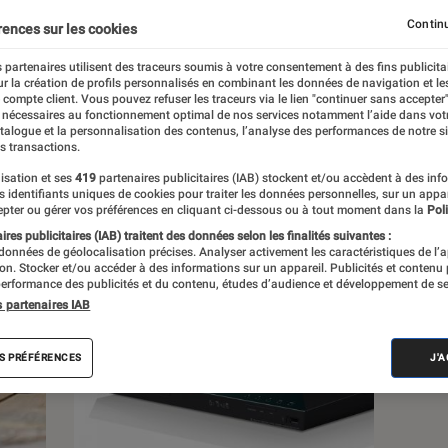
Continu
rences sur les cookies
s
 partenaires utilisent des traceurs soumis à votre consentement à des fins publicita
r la création de profils personnalisés en combinant les données de navigation et l
e compte client. Vous pouvez refuser les traceurs via le lien "continuer sans accepter"
 guides
 nécessaires au fonctionnement optimal de nos services notamment l’aide dans vot
atalogue et la personnalisation des contenus, l’analyse des performances de notre si
s transactions.
isation et ses
419
partenaires publicitaires (IAB) stockent et/ou accèdent à des inf
es identifiants uniques de cookies pour traiter les données personnelles, sur un appa
pter ou gérer vos préférences en cliquant ci-dessous ou à tout moment dans la
Poli
res publicitaires (IAB) traitent des données selon les finalités suivantes :
 données de géolocalisation précises. Analyser activement les caractéristiques de l’
tion. Stocker et/ou accéder à des informations sur un appareil. Publicités et contenu
erformance des publicités et du contenu, études d’audience et développement de se
s partenaires IAB
S PRÉFÉRENCES
J'