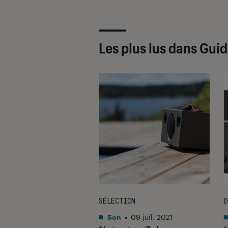
Les plus lus dans Gui
SÉLECTION
D
•
21 jan. 2013
Son
•
09 juil. 2021