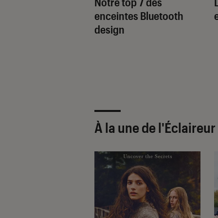
, success story
Notre top 7 des
fabricant français
enceintes Bluetooth
eintes
design
tiques
À la une de
l'Éclaireu