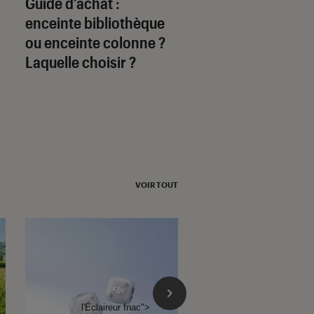
Guide d’achat :
PMC Twenty 24, u
enceinte bibliothèque
belle découverte
ou enceinte colonne ?
Laquelle choisir ?
VOIR TOUT
l'Éclaireur fnac">