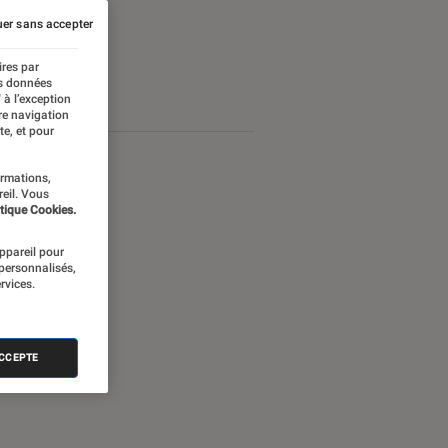
er sans accepter
ires par
es données
 à l’exception
re navigation
te, et pour
ormations,
reil. Vous
tique Cookies.
appareil pour
 personnalisés,
rvices.
ACCEPTE