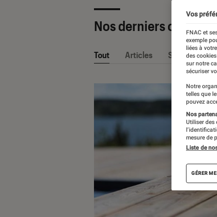
Vos préfé
Nos derniers contenu
FNAC et ses
exemple pou
liées à votr
Tout
Articles
Sélections et
des cookies
sur notre c
sécuriser vo
Notre organ
telles que l
pouvez acce
Nos partenai
Utiliser des
l’identifica
mesure de p
Liste de no
GÉRER ME