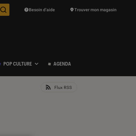
Besoin d’aide
Trouver mon magasin
Des suggestions de produits vont vous être proposées pendant vo
POP CULTURE
AGENDA
Flux RSS