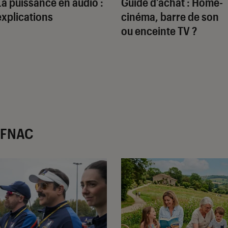
La puissance en audio :
Guide d’achat : Home-
explications
cinéma, barre de son
ou enceinte TV ?
r FNAC