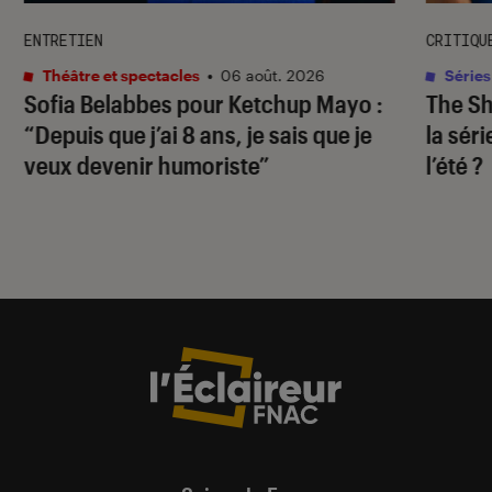
ENTRETIEN
CRITIQU
Théâtre et spectacles
•
06 août. 2026
Séries
Sofia Belabbes pour
Ketchup Mayo
:
The S
“Depuis que j’ai 8 ans, je sais que je
la sér
veux devenir humoriste”
l’été ?