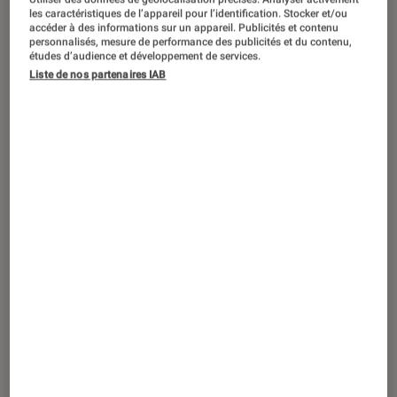
ARTICLE
les caractéristiques de l’appareil pour l’identification. Stocker et/ou
accéder à des informations sur un appareil. Publicités et contenu
Jeux vidéo
•
24 sep. 2015
personnalisés, mesure de performance des publicités et du contenu,
Anno 2205 : à la conquête de l’espace
études d’audience et développement de services.
Liste de nos partenaires IAB