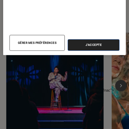
À la une de
VOIR TOUT
l'Éclaireur FNAC
GÉRER MES PRÉFÉRENCES
J'ACCEPTE
l'Éclaireur fnac">