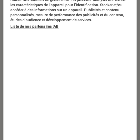
Où en est-on du déploiement de la 5G en
Utiliser des données de géolocalisation précises. Analyser activement
les caractéristiques de l’appareil pour l’identification. Stocker et/ou
France ?
accéder à des informations sur un appareil. Publicités et contenu
personnalisés, mesure de performance des publicités et du contenu,
études d’audience et développement de services.
Liste de nos partenaires IAB