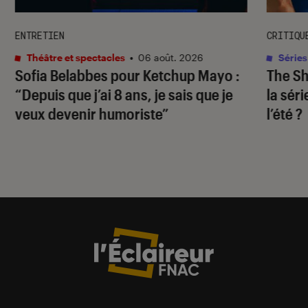
ENTRETIEN
CRITIQU
Théâtre et spectacles
•
06 août. 2026
Séries
Sofia Belabbes pour
Ketchup Mayo
:
The S
“Depuis que j’ai 8 ans, je sais que je
la sér
veux devenir humoriste”
l’été ?