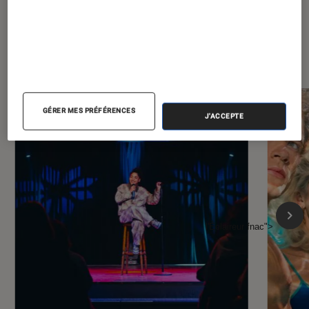
À la une de
VOIR TOUT
l'Éclaireur FNAC
GÉRER MES PRÉFÉRENCES
J'ACCEPTE
l'Éclaireur fnac">