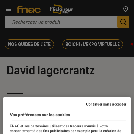
Trouv
De
NOS GUIDES DE L'ÉTÉ
BOICHI : L'EXPO VIRTUELLE
David lagercrantz
Nos derniers contenus
Continuer sans accepter
Vos préférences sur les cookies
Tout
Articles
Sélections et guides
FNAC et ses partenaires utilisent des traceurs soumis à votre
consentement à des fins publicitaires par exemple pour la création de