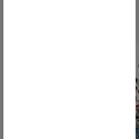
À la une de
VOIR TOUT
l'Éclaireur FNAC
l'Éclaireur fnac">