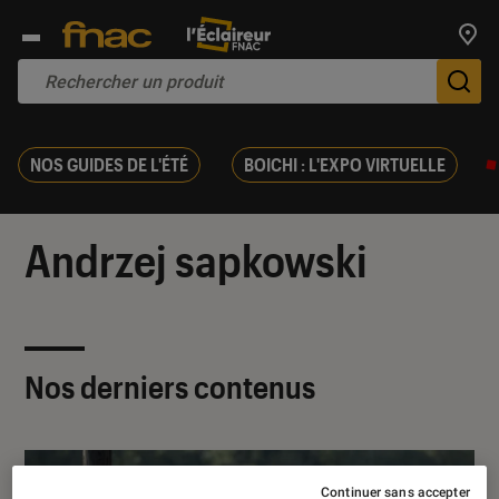
Trouv
De
NOS GUIDES DE L'ÉTÉ
BOICHI : L'EXPO VIRTUELLE
Andrzej sapkowski
Nos derniers contenus
Continuer sans accepter