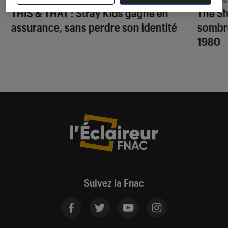
THIS & THAT
: Stray Kids gagne en
The S
assurance, sans perdre son identité
sombr
1980
Suivez la Fnac