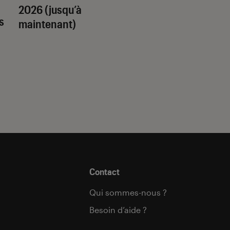
2026 (jusqu’à
quel trope amour
s
maintenant)
est fait pour vous 
Contact
Qui sommes-nous ?
Besoin d’aide ?