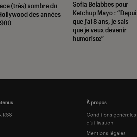
Sofia Belabbes pour
face (très) sombre du
Ketchup Mayo
: “Depui
Hollywood des années
que j’ai 8 ans, je sais
1980
que je veux devenir
humoriste”
ntenus
À propos
x RSS
Conditions générales
d’utilisation
s
Mentions légales