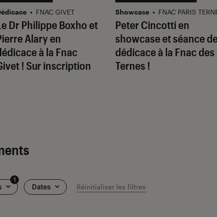
édicace
•
FNAC GIVET
Showcase
•
FNAC PARIS TERN
Le Dr Philippe Boxho et
Peter Cincotti en
Pierre Alary en
showcase et séance d
dédicace à la Fnac
dédicace à la Fnac des
Givet ! Sur inscription
Ternes !
ments
1
s
Dates
Réinitialiser les filtres