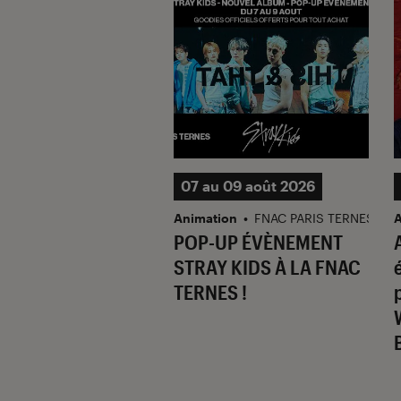
ars 2022
07 au 09 août 2026
re Digitale
Animation
•
FNAC PARIS TERNES
A
y de la Rencontre
POP-UP ÉVÈNEMENT
cture digitales
STRAY KIDS À LA FNAC
avec Joël Dicker
TERNES !