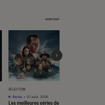
VOIR TOUT
l'Éclaireur fnac">
SÉLECTION
SÉLECTION
Séries
•
07 août. 2026
Livres / BD
•
07 août.
Les meilleures séries de
Quiz romance de l’