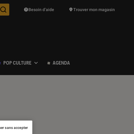
Besoin d’aide
Trouver mon magasin
Des suggestions de produits vont vous être proposées pendant vo
POP CULTURE
AGENDA
er sans accepter