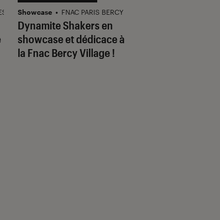
ES
Showcase
•
FNAC PARIS BERCY
Dédicace
•
FNAC COLMA
Dynamite Shakers en
Jean-Pierre Levai
e
showcase et dédicace à
dédicace Polar à l
la Fnac Bercy Village !
Fnac Colmar, Mul
et Lampertheim !