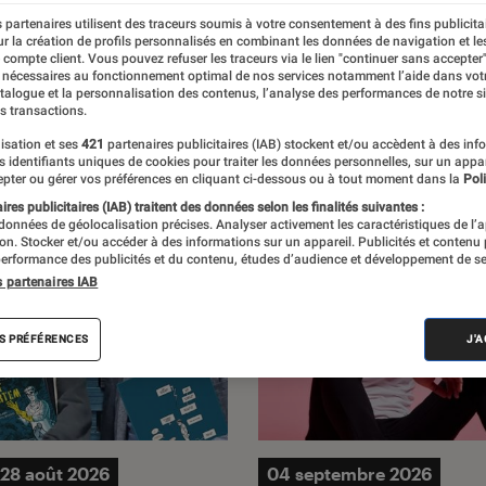
 partenaires utilisent des traceurs soumis à votre consentement à des fins publicita
r la création de profils personnalisés en combinant les données de navigation et l
e compte client. Vous pouvez refuser les traceurs via le lien "continuer sans accepter"
 nécessaires au fonctionnement optimal de nos services notamment l’aide dans vot
atalogue et la personnalisation des contenus, l’analyse des performances de notre si
s transactions.
isation et ses
421
partenaires publicitaires (IAB) stockent et/ou accèdent à des inf
es identifiants uniques de cookies pour traiter les données personnelles, sur un appa
pter ou gérer vos préférences en cliquant ci-dessous ou à tout moment dans la
Poli
res publicitaires (IAB) traitent des données selon les finalités suivantes :
 données de géolocalisation précises. Analyser activement les caractéristiques de l’
tion. Stocker et/ou accéder à des informations sur un appareil. Publicités et contenu
erformance des publicités et du contenu, études d’audience et développement de se
s partenaires IAB
S PRÉFÉRENCES
J'
28 août 2026
04 septembre 2026