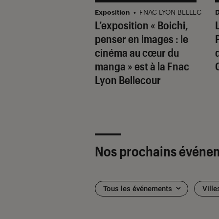
ase
•
FNAC PARLY 2
Exposition
•
FNAC LYON BELLECOUR
D
oloniste Louise
L’exposition « Boichi,
n en showcase et
penser en images : le
ace à la Fnac
cinéma au cœur du
 2
manga » est à la Fnac
Lyon Bellecour
Nos prochains événe
Tous les événements
Ville