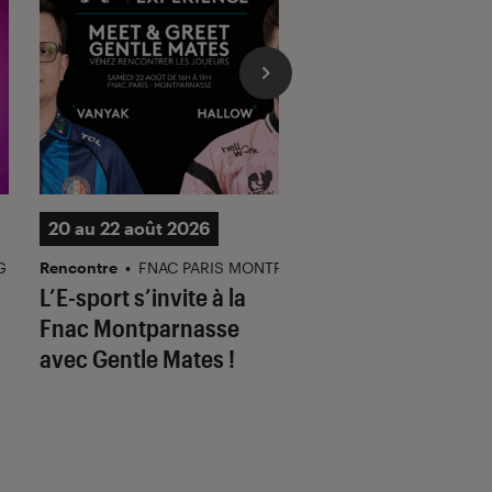
20 au 22 août 2026
06 septembre 2025
G
Rencontre
•
FNAC PARIS MONTPARNASSE
Showcase
•
FNAC STR
L’E-sport s’invite à la
Solaris Great Con
Fnac Montparnasse
en showcase et
avec Gentle Mates !
dédicace à la Fna
Strasbourg !