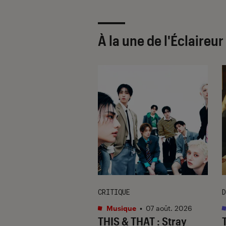
À la une de
l'Éclaireu
CRITIQUE
D
s
•
07 août. 2026
Musique
•
07 août. 2026
 Gervais, le sale
THIS & THAT
: Stray