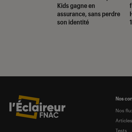
 de la comédie
Kids gagne en
nnique
assurance, sans perdre
son identité
Nos co
Nos flu
Article
Tests