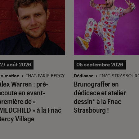
27 août 2026
05 septembre 2026
nimation
•
FNAC PARIS BERCY
Dédicace
•
FNAC STRASBOUR
Alex Warren : pré-
Brunograffer en
écoute en avant-
dédicace et atelier
première de «
dessin* à la Fnac
WILDCHILD » à la Fnac
Strasbourg !
Bercy Village