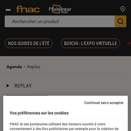
Trouv
De
NOS GUIDES DE L'ÉTÉ
BOICHI : L'EXPO VIRTUELLE
Agenda
Replay
REPLAY
26 octobre 2021
Continuer sans accepter
Christophe Blain et Jean-
Vos préférences sur les cookies
Marc Jancovici
FNAC et ses partenaires utilisent des traceurs soumis à votre
consentement à des fins publicitaires par exemple pour la création de