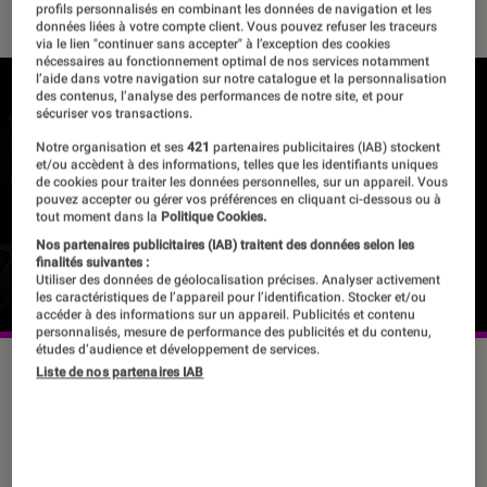
profils personnalisés en combinant les données de navigation et les
données liées à votre compte client. Vous pouvez refuser les traceurs
via le lien "continuer sans accepter" à l’exception des cookies
nécessaires au fonctionnement optimal de nos services notamment
l’aide dans votre navigation sur notre catalogue et la personnalisation
des contenus, l’analyse des performances de notre site, et pour
sécuriser vos transactions.
Pour lire la vidéo l’activation des cookies
Notre organisation et ses
421
partenaires publicitaires (IAB) stockent
publicitaires est nécessaire.
et/ou accèdent à des informations, telles que les identifiants uniques
de cookies pour traiter les données personnelles, sur un appareil. Vous
pouvez accepter ou gérer vos préférences en cliquant ci-dessous ou à
Gérer mes préférences
tout moment dans la
Politique Cookies.
Nos partenaires publicitaires (IAB) traitent des données selon les
Cliquer ici pour afficher la vidéo
finalités suivantes :
Utiliser des données de géolocalisation précises. Analyser activement
les caractéristiques de l’appareil pour l’identification. Stocker et/ou
accéder à des informations sur un appareil. Publicités et contenu
personnalisés, mesure de performance des publicités et du contenu,
études d’audience et développement de services.
Liste de nos partenaires IAB
Le mardi 26 octobre 2021
À 19h00