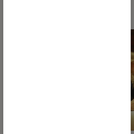
À la une de
VOIR TOUT
l'Éclaireur FNAC
l'Éclaireur fnac">