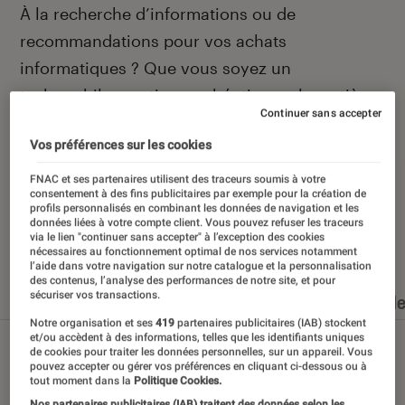
Introduction
À la recherche d’informations ou de
recommandations pour vos achats
informatiques ? Que vous soyez un
technophile averti ou un béotien en la matière,
Continuer sans accepter
vous avez frappé à la bonne porte, celle de la
Vos préférences sur les cookies
rubrique informatique de L’Éclaireur Fnac.
FNAC et ses partenaires utilisent des traceurs soumis à votre
consentement à des fins publicitaires par exemple pour la création de
profils personnalisés en combinant les données de navigation et les
données liées à votre compte client. Vous pouvez refuser les traceurs
via le lien "continuer sans accepter" à l’exception des cookies
Nos derniers contenus
nécessaires au fonctionnement optimal de nos services notamment
l’aide dans votre navigation sur notre catalogue et la personnalisation
des contenus, l’analyse des performances de notre site, et pour
sécuriser vos transactions.
Tout
Articles
Dossiers
Sélections et guid
Notre organisation et ses
419
partenaires publicitaires (IAB) stockent
et/ou accèdent à des informations, telles que les identifiants uniques
de cookies pour traiter les données personnelles, sur un appareil. Vous
pouvez accepter ou gérer vos préférences en cliquant ci-dessous ou à
tout moment dans la
Politique Cookies.
Nos partenaires publicitaires (IAB) traitent des données selon les