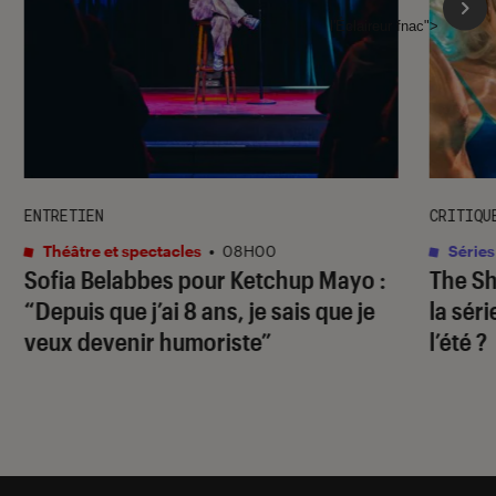
l'Éclaireur fnac">
ENTRETIEN
CRITIQU
Théâtre et spectacles
•
08H00
Séries
Sofia Belabbes pour
Ketchup Mayo
:
The S
“Depuis que j’ai 8 ans, je sais que je
la sér
veux devenir humoriste”
l’été ?