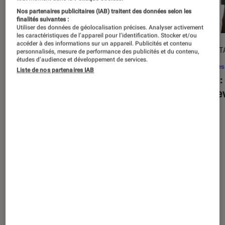
Nos partenaires publicitaires (IAB) traitent des données selon les
finalités suivantes :
Utiliser des données de géolocalisation précises. Analyser activement
les caractéristiques de l’appareil pour l’identification. Stocker et/ou
accéder à des informations sur un appareil. Publicités et contenu
ACTU
DÉCRYPT
personnalisés, mesure de performance des publicités et du contenu,
études d’audience et développement de services.
Séries
•
20 août. 2025
Séries
Liste de nos partenaires IAB
« The Twisted Tale of Amanda Knox »
Alien
:
: faut-il regarder la série choc de
est de
Disney+ ?
Nos derniers contenus
Tout
Articles
Sélections et guides
Tests