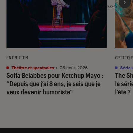
l'Éclaireur fnac">
ENTRETIEN
CRITIQU
Théâtre et spectacles
•
06 août. 2026
Séries
Sofia Belabbes pour
Ketchup Mayo
:
The S
“Depuis que j’ai 8 ans, je sais que je
la sér
veux devenir humoriste”
l’été ?