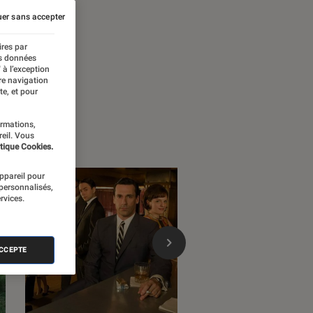
er sans accepter
ires par
es données
 à l’exception
re navigation
te, et pour
ormations,
reil. Vous
tique Cookies.
appareil pour
 personnalisés,
rvices.
ACCEPTE