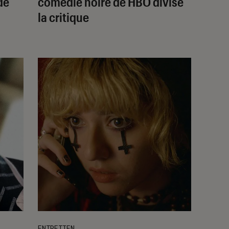
de
comédie noire de HBO divise
la critique
ENTRETIEN