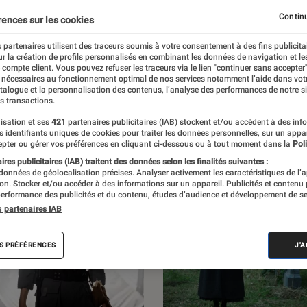
 l’Éclaireur Fnac. Découvrez les sorties, des
Continu
rences sur les cookies
iens, des critiques, mais aussi des
 partenaires utilisent des traceurs soumis à votre consentement à des fins publicita
r la création de profils personnalisés en combinant les données de navigation et l
et des enquêtes.
e compte client. Vous pouvez refuser les traceurs via le lien "continuer sans accepter"
 nécessaires au fonctionnement optimal de nos services notamment l’aide dans vot
atalogue et la personnalisation des contenus, l’analyse des performances de notre si
s transactions.
isation et ses
421
partenaires publicitaires (IAB) stockent et/ou accèdent à des inf
es identifiants uniques de cookies pour traiter les données personnelles, sur un appa
pter ou gérer vos préférences en cliquant ci-dessous ou à tout moment dans la
Poli
res publicitaires (IAB) traitent des données selon les finalités suivantes :
 données de géolocalisation précises. Analyser activement les caractéristiques de l’
tion. Stocker et/ou accéder à des informations sur un appareil. Publicités et contenu
erformance des publicités et du contenu, études d’audience et développement de se
s partenaires IAB
S PRÉFÉRENCES
J'