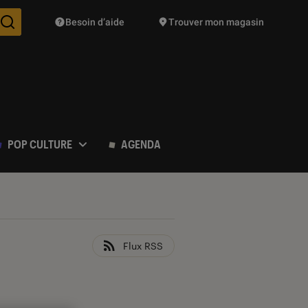
Besoin d’aide
Trouver mon magasin
Des suggestions de produits vont vous être proposées pendant vo
POP CULTURE
AGENDA
Flux RSS