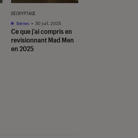
DÉCRYPTAGE
DÉCRYPTAGE
Séries
•
30 juil. 2025
Séries
•
05 août. 202
Ce que j’ai compris en
Platonic
: commen
revisionnant
Mad Men
porte l’amitié entr
en 2025
femmes et les h
dans les séries ?