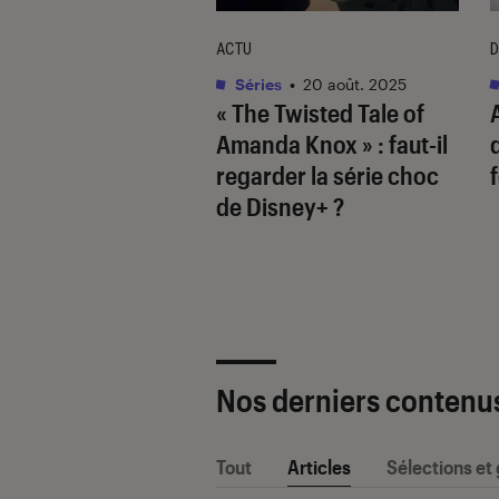
TAGE
ACTU
D
s
•
15 juil. 2025
Séries
•
20 août. 2025
 Conrad ou Team
« The Twisted Tale of
miah ? Comment
Amanda Knox » : faut-il
 où je suis devenue
regarder la série choc
 revigoré le trope
de Disney+ ?
iangle amoureux
Nos derniers contenu
Tout
Articles
Sélections et