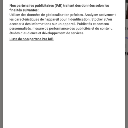
Nos partenaires publicitaires (IAB) traitent des données selon les
finalités suivantes :
Utiliser des données de géolocalisation précises. Analyser activement
les caractéristiques de l’appareil pour l’identification. Stocker et/ou
accéder à des informations sur un appareil. Publicités et contenu
ACTU
DÉCRYPT
personnalisés, mesure de performance des publicités et du contenu,
études d’audience et développement de services.
Séries
•
20 août. 2025
Séries
Liste de nos partenaires IAB
« The Twisted Tale of Amanda Knox »
Alien
:
: faut-il regarder la série choc de
est de
Disney+ ?
Nos derniers contenus
Tout
Articles
Sélections et guides
Tests