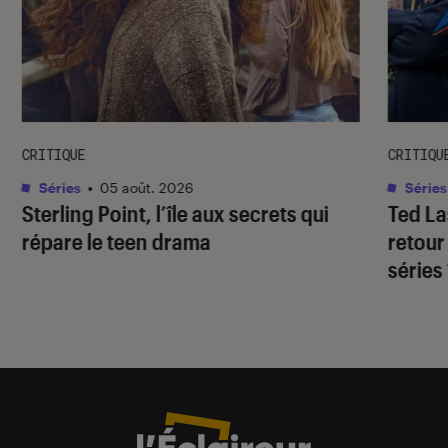
CRITIQUE
CRITIQU
Séries
•
05 août. 2026
Séries
Sterling Point
, l’île aux secrets qui
Ted L
répare le teen drama
retour
séries