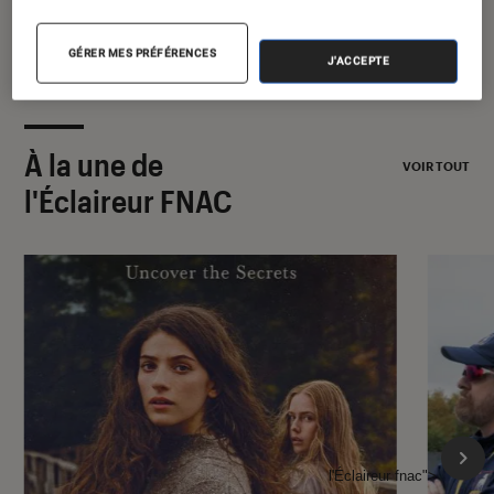
GÉRER MES PRÉFÉRENCES
J'ACCEPTE
À la une de
VOIR TOUT
l'Éclaireur FNAC
l'Éclaireur fnac">