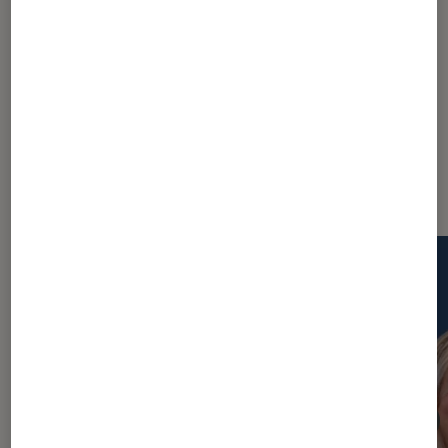
1
2
Les plus lus dans La Claque
Cinéma & Séries