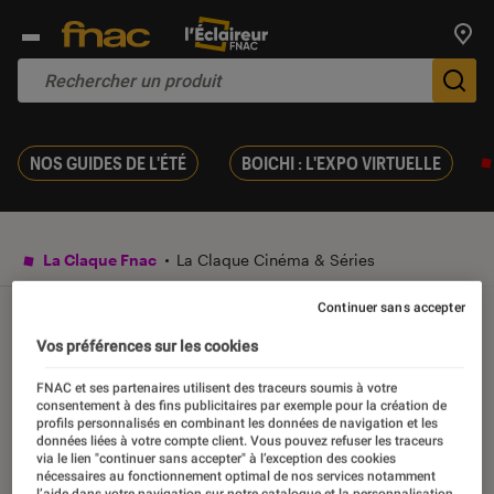
Trouv
De
NOS GUIDES DE L'ÉTÉ
BOICHI : L'EXPO VIRTUELLE
La Claque Fnac
La Claque Cinéma & Séries
Continuer sans accepter
La Claque Cinéma &
Vos préférences sur les cookies
Séries
FNAC et ses partenaires utilisent des traceurs soumis à votre
consentement à des fins publicitaires par exemple pour la création de
profils personnalisés en combinant les données de navigation et les
données liées à votre compte client. Vous pouvez refuser les traceurs
via le lien "continuer sans accepter" à l’exception des cookies
nécessaires au fonctionnement optimal de nos services notamment
l’aide dans votre navigation sur notre catalogue et la personnalisation