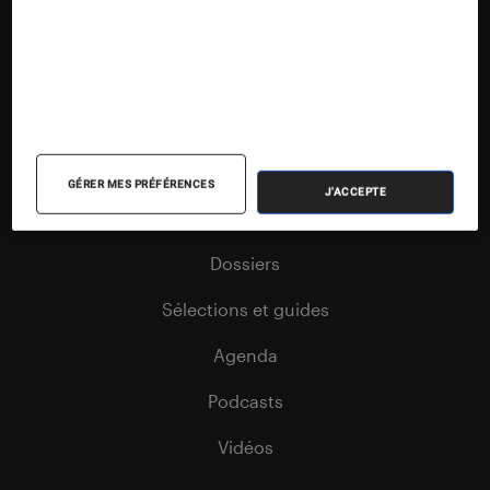
Nos contenus
Nos flux RSS
Articles
GÉRER MES PRÉFÉRENCES
J'ACCEPTE
Tests
Dossiers
Sélections et guides
Agenda
Podcasts
Vidéos