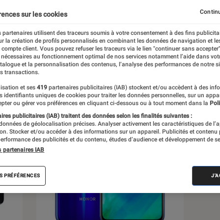
Continu
rences sur les cookies
 partenaires utilisent des traceurs soumis à votre consentement à des fins publicita
r la création de profils personnalisés en combinant les données de navigation et l
e compte client. Vous pouvez refuser les traceurs via le lien "continuer sans accepter"
s
 nécessaires au fonctionnement optimal de nos services notamment l’aide dans vot
atalogue et la personnalisation des contenus, l’analyse des performances de notre si
s transactions.
isation et ses
419
partenaires publicitaires (IAB) stockent et/ou accèdent à des inf
es identifiants uniques de cookies pour traiter les données personnelles, sur un appa
pter ou gérer vos préférences en cliquant ci-dessous ou à tout moment dans la
Poli
res publicitaires (IAB) traitent des données selon les finalités suivantes :
 données de géolocalisation précises. Analyser activement les caractéristiques de l’
tion. Stocker et/ou accéder à des informations sur un appareil. Publicités et contenu
erformance des publicités et du contenu, études d’audience et développement de se
s partenaires IAB
S PRÉFÉRENCES
J'