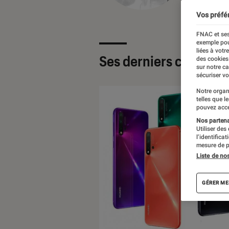
Vos préfé
FNAC et ses
exemple pou
liées à votr
Ses derniers contenu
des cookies
sur notre c
sécuriser vo
Notre organ
telles que l
pouvez acce
Nos partenai
Utiliser des
l’identifica
mesure de p
Liste de no
GÉRER ME