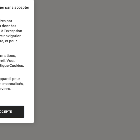
er sans accepter
ires par
es données
 à l’exception
re navigation
te, et pour
ormations,
reil. Vous
tique Cookies.
appareil pour
 personnalisés,
rvices.
ACCEPTE