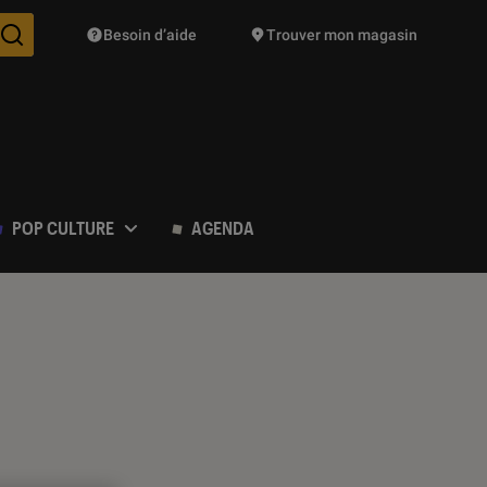
Besoin d’aide
Trouver mon magasin
Des suggestions de produits vont vous être proposées pendant vo
POP CULTURE
AGENDA