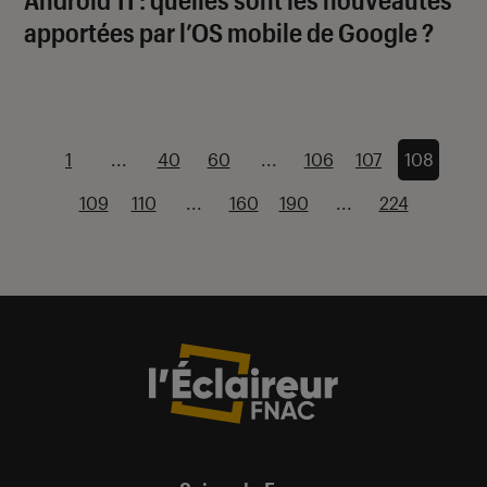
apportées par l’OS mobile de Google ?
1
...
40
60
...
106
107
108
109
110
...
160
190
...
224