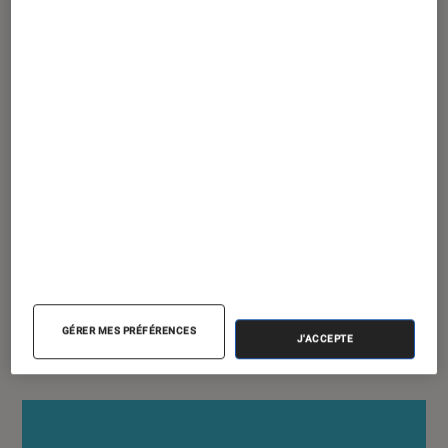
ACTU
Smartphones Android
•
01 juillet 2020
OnePlus Nord : un nom et une première
image pour le prochain smartphone de
la marque
GÉRER MES PRÉFÉRENCES
J'ACCEPTE