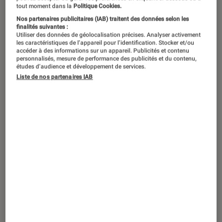
tout moment dans la
Politique Cookies.
Nos partenaires publicitaires (IAB) traitent des données selon les
finalités suivantes :
Utiliser des données de géolocalisation précises. Analyser activement
les caractéristiques de l’appareil pour l’identification. Stocker et/ou
accéder à des informations sur un appareil. Publicités et contenu
personnalisés, mesure de performance des publicités et du contenu,
études d’audience et développement de services.
Liste de nos partenaires IAB
ACTU
Objets connectés
•
06 juillet 2020
Mi Portable Electric Air Pump : Xiaomi
lance son compresseur électrique en
France