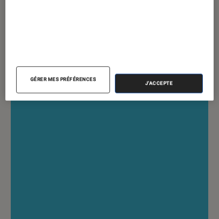
DÉCRYPTAGE
TV
•
10 mai 2017
Netteté : taux de rafraîchissement ou
temps de réponse ?
GÉRER MES PRÉFÉRENCES
J'ACCEPTE