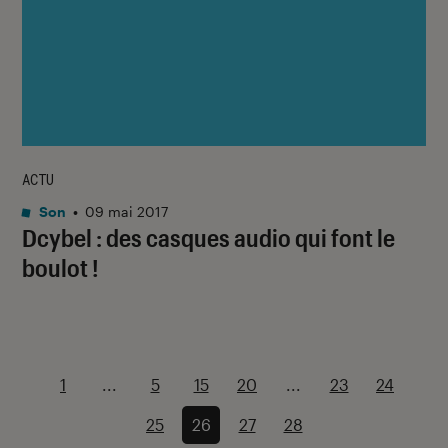
ACTU
Son
•
09 mai 2017
Dcybel : des casques audio qui font le
boulot !
1
...
5
15
20
...
23
24
25
26
27
28