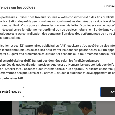
Continu
rences sur les cookies
 partenaires utilisent des traceurs soumis à votre consentement à des fins publicita
alisme, Robin Nègre se passionne très jeune
r la création de profils personnalisés en combinant les données de navigation et l
e compte client. Vous pouvez refuser les traceurs via le lien "continuer sans accepter"
toires. Plume pour plusieurs sites spécialisés
 nécessaires au fonctionnement optimal de nos services notamment l’aide dans vot
nce Tenante (le podcast des Cinémas
atalogue et la personnalisation des contenus, l’analyse des performances de notre si
s transactions.
emier livre, La Figure de Dracula.
isation et ses
421
partenaires publicitaires (IAB) stockent et/ou accèdent à des inf
es identifiants uniques de cookies pour traiter les données personnelles, sur un appa
pter ou gérer vos préférences en cliquant ci-dessous ou à tout moment dans la
Poli
res publicitaires (IAB) traitent des données selon les finalités suivantes :
 données de géolocalisation précises. Analyser activement les caractéristiques de l’
tion. Stocker et/ou accéder à des informations sur un appareil. Publicités et contenu
s
erformance des publicités et du contenu, études d’audience et développement de se
s partenaires IAB
S PRÉFÉRENCES
J'