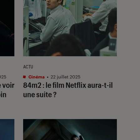
ACTU
2025
Cinéma
•
22 juillet 2025
e voir
84m2
: le film Netflix aura-t-il
pin
une suite ?