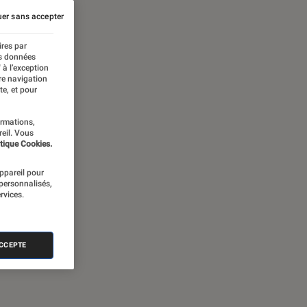
er sans accepter
ires par
es données
 à l’exception
re navigation
te, et pour
ormations,
reil. Vous
tique Cookies.
appareil pour
 personnalisés,
rvices.
ACCEPTE