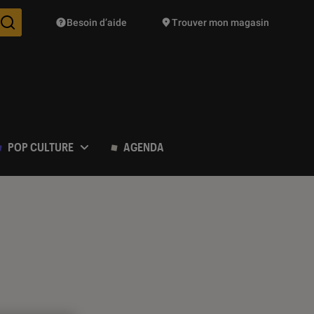
Besoin d’aide
Trouver mon magasin
Des suggestions de produits vont vous être proposées pendant vo
POP CULTURE
AGENDA