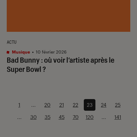
ACTU
Musique
•
10 février 2026
Bad Bunny : où voir l’artiste après le
Super Bowl ?
1
...
20
21
22
23
24
25
...
30
35
45
70
120
...
141