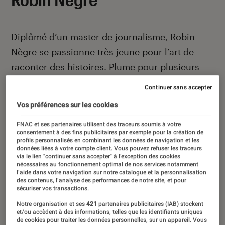
Diplômé d’un master de journalisme, Robin
Nègre se passionne très jeune pour l’art de
raconter des histoires. Plume pour plusieurs
sites spécialisés et membre de l’équipe de
Continuer sans accepter
Séance Tenante (le podcast des Cinémas
Vos préférences sur les cookies
Pathé), il écrit en 2024 son premier livre, La
FNAC et ses partenaires utilisent des traceurs soumis à votre
Figure de Dracula.
consentement à des fins publicitaires par exemple pour la création de
profils personnalisés en combinant les données de navigation et les
données liées à votre compte client. Vous pouvez refuser les traceurs
via le lien "continuer sans accepter" à l’exception des cookies
nécessaires au fonctionnement optimal de nos services notamment
l’aide dans votre navigation sur notre catalogue et la personnalisation
des contenus, l’analyse des performances de notre site, et pour
Ses derniers contenus
sécuriser vos transactions.
Notre organisation et ses
421
partenaires publicitaires (IAB) stockent
et/ou accèdent à des informations, telles que les identifiants uniques
de cookies pour traiter les données personnelles, sur un appareil. Vous