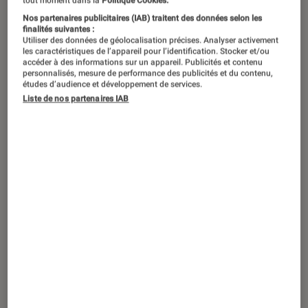
tout moment dans la
Politique Cookies.
TEST LABO
Nos partenaires publicitaires (IAB) traitent des données selon les
finalités suivantes :
Noté 2 étoiles sur 5
Stations audio
•
23 novembre 2023
Utiliser des données de géolocalisation précises. Analyser activement
Test Labo de la SONY SRS-RA5000 : une
les caractéristiques de l’appareil pour l’identification. Stocker et/ou
accéder à des informations sur un appareil. Publicités et contenu
enceinte premium qui ne vaut pas son
personnalisés, mesure de performance des publicités et du contenu,
études d’audience et développement de services.
prix
Liste de nos partenaires IAB