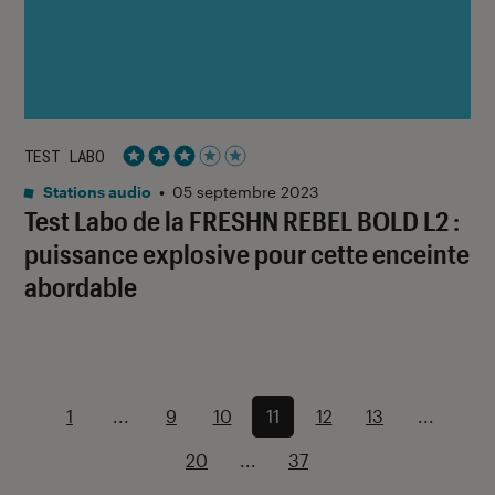
TEST LABO
Noté 3 étoiles sur 5
Stations audio
•
05 septembre 2023
Test Labo de la FRESHN REBEL BOLD L2 :
puissance explosive pour cette enceinte
abordable
1
...
9
10
11
12
13
...
20
...
37