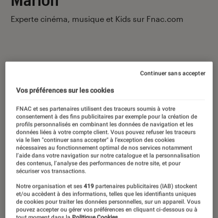
Experte cinéma, musique et Kids sur Fnac.com
Continuer sans accepter
Ses derniers contenus
Vos préférences sur les cookies
FNAC et ses partenaires utilisent des traceurs soumis à votre
consentement à des fins publicitaires par exemple pour la création de
profils personnalisés en combinant les données de navigation et les
données liées à votre compte client. Vous pouvez refuser les traceurs
via le lien "continuer sans accepter" à l’exception des cookies
nécessaires au fonctionnement optimal de nos services notamment
l’aide dans votre navigation sur notre catalogue et la personnalisation
des contenus, l’analyse des performances de notre site, et pour
sécuriser vos transactions.
Notre organisation et ses
419
partenaires publicitaires (IAB) stockent
et/ou accèdent à des informations, telles que les identifiants uniques
de cookies pour traiter les données personnelles, sur un appareil. Vous
pouvez accepter ou gérer vos préférences en cliquant ci-dessous ou à
tout moment dans la
Politique Cookies.