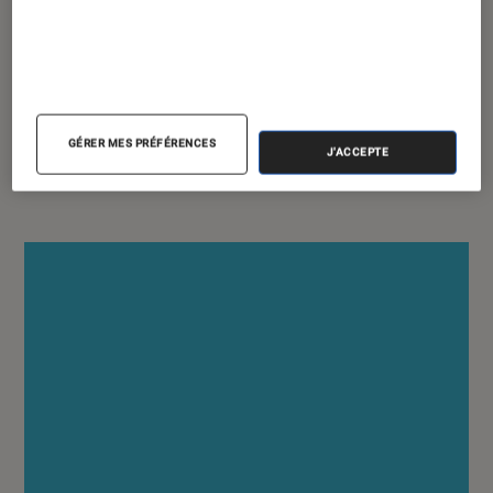
GUIDE D'ACHAT
Maison
•
25 août 2015
GÉRER MES PRÉFÉRENCES
J'ACCEPTE
Le grand ménage de la rentrée !