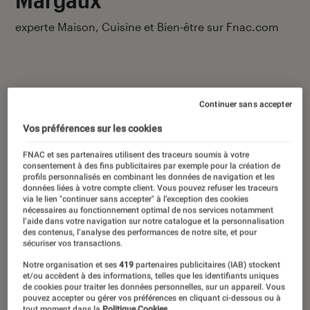
experte Maison, Cuisine et Bien-être sur Fnac.com
Continuer sans accepter
Ses derniers contenus
Vos préférences sur les cookies
FNAC et ses partenaires utilisent des traceurs soumis à votre
consentement à des fins publicitaires par exemple pour la création de
profils personnalisés en combinant les données de navigation et les
données liées à votre compte client. Vous pouvez refuser les traceurs
via le lien "continuer sans accepter" à l’exception des cookies
nécessaires au fonctionnement optimal de nos services notamment
l’aide dans votre navigation sur notre catalogue et la personnalisation
des contenus, l’analyse des performances de notre site, et pour
sécuriser vos transactions.
Notre organisation et ses
419
partenaires publicitaires (IAB) stockent
et/ou accèdent à des informations, telles que les identifiants uniques
de cookies pour traiter les données personnelles, sur un appareil. Vous
pouvez accepter ou gérer vos préférences en cliquant ci-dessous ou à
tout moment dans la
Politique Cookies.