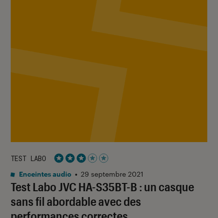
TEST LABO
Noté 3 étoiles sur 5
Enceintes audio
•
29 septembre 2021
Test Labo JVC HA-S35BT-B : un casque
sans fil abordable avec des
performances correctes