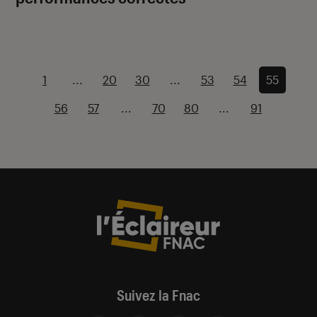
1
...
20
30
...
53
54
55
56
57
...
70
80
...
91
Suivez la Fnac