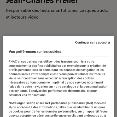
Responsable des tests smartphones, casques audio
et lecteurs vidéo
Continuer sans accepter
Ses derniers contenus
Vos préférences sur les cookies
FNAC et ses partenaires utilisent des traceurs soumis à votre
consentement à des fins publicitaires par exemple pour la création de
profils personnalisés en combinant les données de navigation et les
données liées à votre compte client. Vous pouvez refuser les traceurs
via le lien "continuer sans accepter" à l’exception des cookies
nécessaires au fonctionnement optimal de nos services notamment
l’aide dans votre navigation sur notre catalogue et la personnalisation
des contenus, l’analyse des performances de notre site, et pour
sécuriser vos transactions.
Notre organisation et ses
421
partenaires publicitaires (IAB) stockent
et/ou accèdent à des informations, telles que les identifiants uniques
de cookies pour traiter les données personnelles, sur un appareil. Vous
pouvez accepter ou gérer vos préférences en cliquant ci-dessous ou à