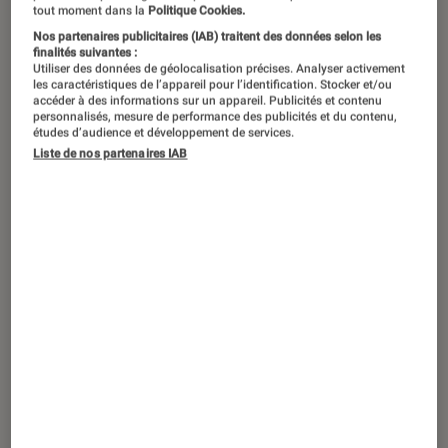
tout moment dans la
Politique Cookies.
Nos partenaires publicitaires (IAB) traitent des données selon les
finalités suivantes :
Utiliser des données de géolocalisation précises. Analyser activement
les caractéristiques de l’appareil pour l’identification. Stocker et/ou
accéder à des informations sur un appareil. Publicités et contenu
personnalisés, mesure de performance des publicités et du contenu,
études d’audience et développement de services.
Liste de nos partenaires IAB
TEST LABO
Noté 1 étoiles sur 5
Smartphones Android
•
30 septembre 2021
Oppo Find X3 Pro 5G : il rivalise avec les
meilleurs haut de gamme