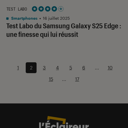
TEST LABO
Noté 4 étoiles sur 5
Smartphones
•
16 juillet 2025
Test Labo du Samsung Galaxy S25 Edge :
une finesse qui lui réussit
1
2
3
4
5
6
...
10
15
...
17