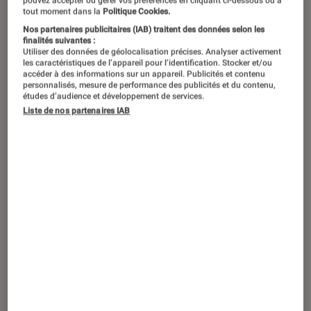
pouvez accepter ou gérer vos préférences en cliquant ci-dessous ou à
tout moment dans la
Politique Cookies.
Nos partenaires publicitaires (IAB) traitent des données selon les
finalités suivantes :
Utiliser des données de géolocalisation précises. Analyser activement
les caractéristiques de l’appareil pour l’identification. Stocker et/ou
accéder à des informations sur un appareil. Publicités et contenu
personnalisés, mesure de performance des publicités et du contenu,
études d’audience et développement de services.
Liste de nos partenaires IAB
TEST LABO
Noté 4 étoiles sur 5
Smartphones
•
03 novembre 2025
Test Labo du Samsung Galaxy Z Flip 7 :
une formule très aboutie