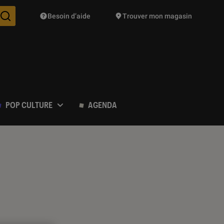
Besoin d’aide
Trouver mon magasin
Des suggestions de produits vont vous être proposées pendant vo
POP CULTURE
AGENDA