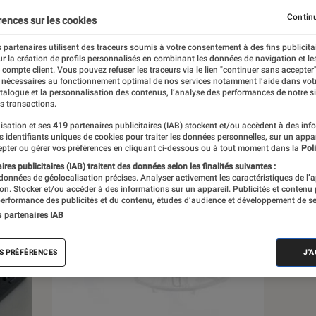
Continu
rences sur les cookies
 partenaires utilisent des traceurs soumis à votre consentement à des fins publicita
r la création de profils personnalisés en combinant les données de navigation et l
e compte client. Vous pouvez refuser les traceurs via le lien "continuer sans accepter"
s
 nécessaires au fonctionnement optimal de nos services notamment l’aide dans vot
atalogue et la personnalisation des contenus, l’analyse des performances de notre si
s transactions.
isation et ses
419
partenaires publicitaires (IAB) stockent et/ou accèdent à des inf
es identifiants uniques de cookies pour traiter les données personnelles, sur un appa
pter ou gérer vos préférences en cliquant ci-dessous ou à tout moment dans la
Poli
res publicitaires (IAB) traitent des données selon les finalités suivantes :
 données de géolocalisation précises. Analyser activement les caractéristiques de l’
tion. Stocker et/ou accéder à des informations sur un appareil. Publicités et contenu
erformance des publicités et du contenu, études d’audience et développement de se
s partenaires IAB
S PRÉFÉRENCES
J'