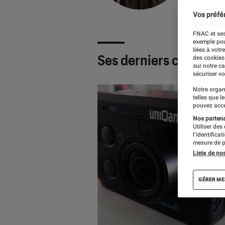
Vos préfé
FNAC et ses
exemple pou
liées à votr
Ses derniers contenu
des cookies
sur notre c
sécuriser vo
Notre organ
telles que l
pouvez acce
Nos partenai
Utiliser des
l’identifica
mesure de p
Liste de no
GÉRER ME