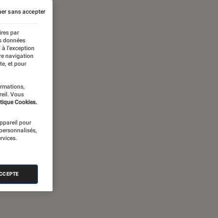
er sans accepter
ires par
es données
 à l’exception
re navigation
te, et pour
ormations,
reil. Vous
tique Cookies.
appareil pour
 personnalisés,
rvices.
ACCEPTE