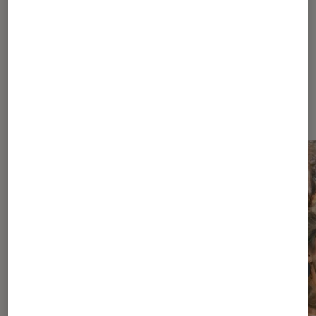
À la une de
VOIR TOUT
l'Éclaireur FNAC
l'Éclaireur fnac">