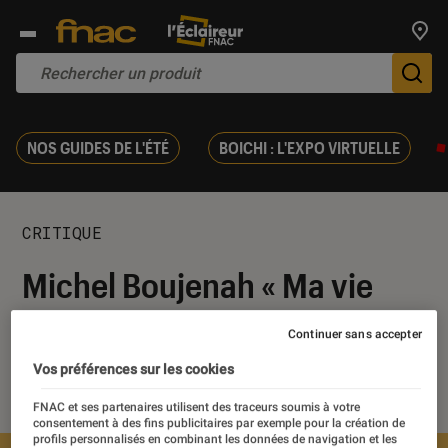
Trouv
De
NOS GUIDES DE L'ÉTÉ
BOICHI : L'EXPO VIRTUELLE
CRITIQUE
Michel Boujenah « Ma vie
rêvée »
Continuer sans accepter
Vos préférences sur les cookies
27 février 2015
・
Par
Lorenzo
FNAC et ses partenaires utilisent des traceurs soumis à votre
consentement à des fins publicitaires par exemple pour la création de
profils personnalisés en combinant les données de navigation et les