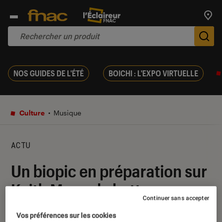
Trouv
De
NOS GUIDES DE L'ÉTÉ
BOICHI : L'EXPO VIRTUELLE
Culture
Musique
ACTU
Un biopic en préparation sur
Keith Moon, le batteur
Continuer sans accepter
légendaire de The Who
Vos préférences sur les cookies