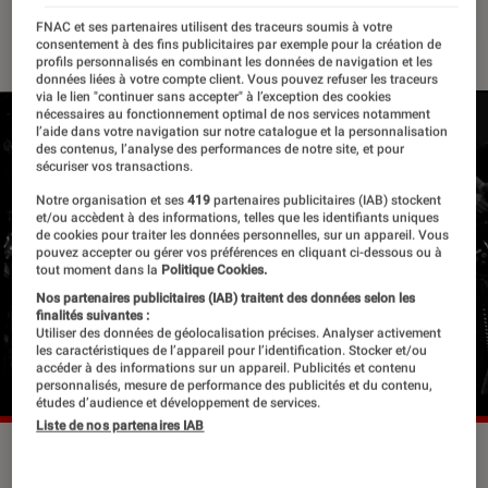
04 février 2022
・
Par
Félix Tardieu
FNAC et ses partenaires utilisent des traceurs soumis à votre
consentement à des fins publicitaires par exemple pour la création de
profils personnalisés en combinant les données de navigation et les
données liées à votre compte client. Vous pouvez refuser les traceurs
via le lien "continuer sans accepter" à l’exception des cookies
nécessaires au fonctionnement optimal de nos services notamment
l’aide dans votre navigation sur notre catalogue et la personnalisation
des contenus, l’analyse des performances de notre site, et pour
sécuriser vos transactions.
Notre organisation et ses
419
partenaires publicitaires (IAB) stockent
et/ou accèdent à des informations, telles que les identifiants uniques
de cookies pour traiter les données personnelles, sur un appareil. Vous
pouvez accepter ou gérer vos préférences en cliquant ci-dessous ou à
tout moment dans la
Politique Cookies.
Nos partenaires publicitaires (IAB) traitent des données selon les
finalités suivantes :
Utiliser des données de géolocalisation précises. Analyser activement
les caractéristiques de l’appareil pour l’identification. Stocker et/ou
accéder à des informations sur un appareil. Publicités et contenu
personnalisés, mesure de performance des publicités et du contenu,
études d’audience et développement de services.
Liste de nos partenaires IAB
Keith Moon, batteur de The Who, lors d'un concert à Toronto
en 1976
©Wikimedia commons