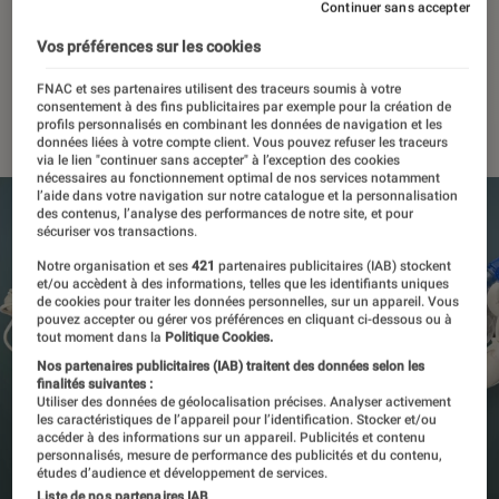
des ligaments et des
Continuer sans accepter
tendons
Vos préférences sur les cookies
FNAC et ses partenaires utilisent des traceurs soumis à votre
consentement à des fins publicitaires par exemple pour la création de
16 novembre 2023
・
Par
Kesso Diallo
profils personnalisés en combinant les données de navigation et les
données liées à votre compte client. Vous pouvez refuser les traceurs
via le lien "continuer sans accepter" à l’exception des cookies
nécessaires au fonctionnement optimal de nos services notamment
l’aide dans votre navigation sur notre catalogue et la personnalisation
des contenus, l’analyse des performances de notre site, et pour
sécuriser vos transactions.
Notre organisation et ses
421
partenaires publicitaires (IAB) stockent
et/ou accèdent à des informations, telles que les identifiants uniques
de cookies pour traiter les données personnelles, sur un appareil. Vous
pouvez accepter ou gérer vos préférences en cliquant ci-dessous ou à
tout moment dans la
Politique Cookies.
Nos partenaires publicitaires (IAB) traitent des données selon les
finalités suivantes :
Utiliser des données de géolocalisation précises. Analyser activement
les caractéristiques de l’appareil pour l’identification. Stocker et/ou
accéder à des informations sur un appareil. Publicités et contenu
personnalisés, mesure de performance des publicités et du contenu,
études d’audience et développement de services.
Liste de nos partenaires IAB