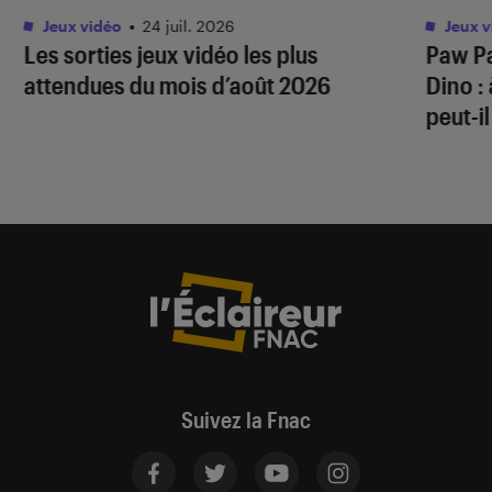
Jeux vidéo
•
24 juil. 2026
Jeux v
Les sorties jeux vidéo les plus
Paw Pa
attendues du mois d’août 2026
Dino
:
peut-il
Suivez la Fnac