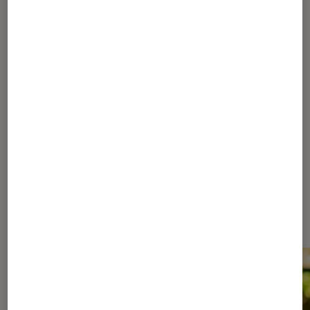
Lenovo Yoga Book, une tablette 2 en 1
qui sort du lot
1
...
10
11
12
13
14
15
Les plus lus dans Windows 10