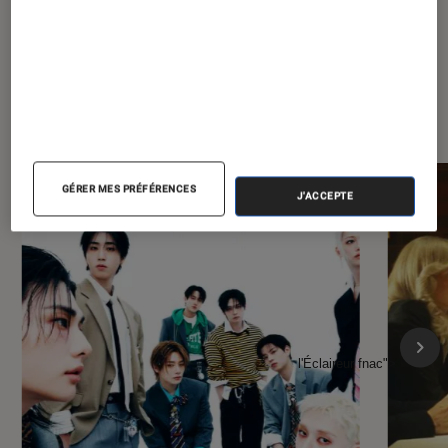
À la une de
VOIR TOUT
l'Éclaireur FNAC
GÉRER MES PRÉFÉRENCES
J'ACCEPTE
l'Éclaireur fnac">