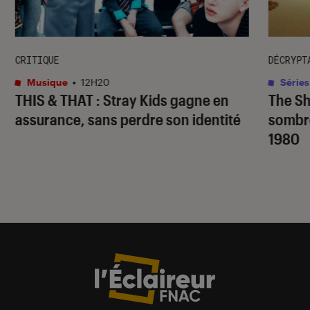
CRITIQUE
DÉCRYPT
Musique
•
12H20
Séries
THIS & THAT
: Stray Kids gagne en
The S
assurance, sans perdre son identité
sombr
1980