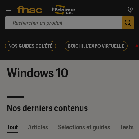
Trouv
De
NOS GUIDES DE L'ÉTÉ
BOICHI : L'EXPO VIRTUELLE
Windows 10
Nos derniers contenus
Tout
Articles
Sélections et guides
Tests