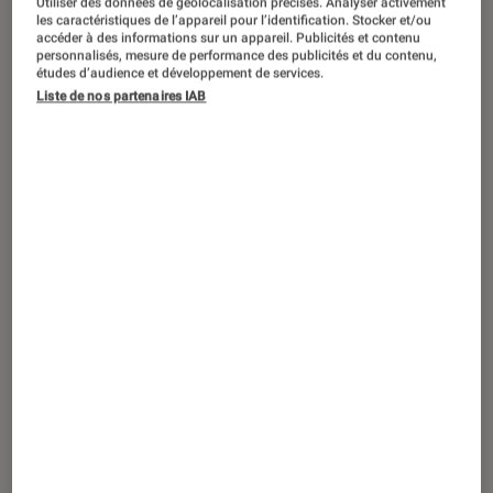
Utiliser des données de géolocalisation précises. Analyser activement
DÉCRYPTAGE
les caractéristiques de l’appareil pour l’identification. Stocker et/ou
accéder à des informations sur un appareil. Publicités et contenu
Smartphones
•
15 déc. 2016
personnalisés, mesure de performance des publicités et du contenu,
Comment convertir ses CD en MP3 avec
études d’audience et développement de services.
Liste de nos partenaires IAB
Windows Media Player ?