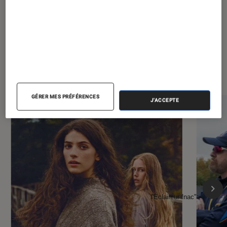
À la une de
VOIR TOUT
l'Éclaireur FNAC
GÉRER MES PRÉFÉRENCES
J'ACCEPTE
l'Éclaireur fnac">