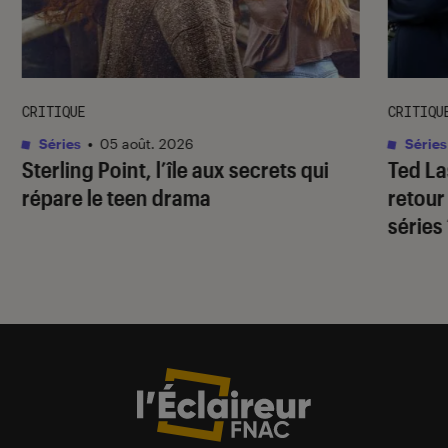
CRITIQUE
CRITIQU
Séries
•
05 août. 2026
Séries
Sterling Point
, l’île aux secrets qui
Ted L
répare le teen drama
retour
séries