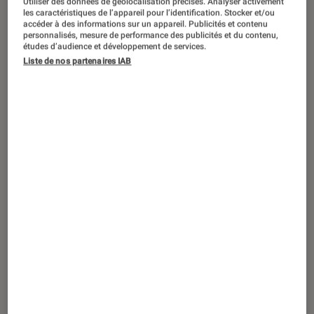
RGPD : l’Europe envisage de grosses
Utiliser des données de géolocalisation précises. Analyser activement
les caractéristiques de l’appareil pour l’identification. Stocker et/ou
concessions pour ne pas rater le train de
accéder à des informations sur un appareil. Publicités et contenu
personnalisés, mesure de performance des publicités et du contenu,
l’IA
études d’audience et développement de services.
Liste de nos partenaires IAB