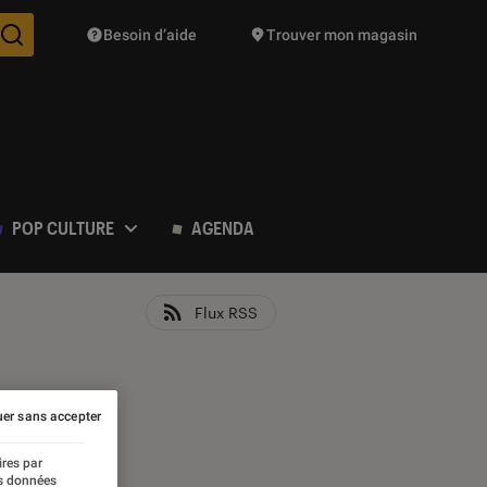
Besoin d’aide
Trouver mon magasin
Des suggestions de produits vont vous être proposées pendant vo
POP CULTURE
AGENDA
Flux RSS
er sans accepter
ires par
es données