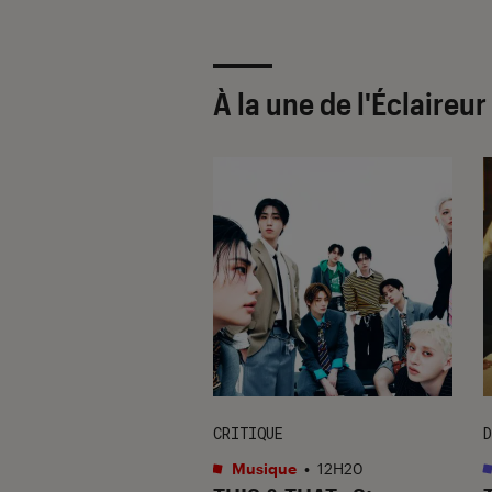
À la une de
l'Éclaireu
CRITIQUE
D
s
•
15H10
Musique
•
12H20