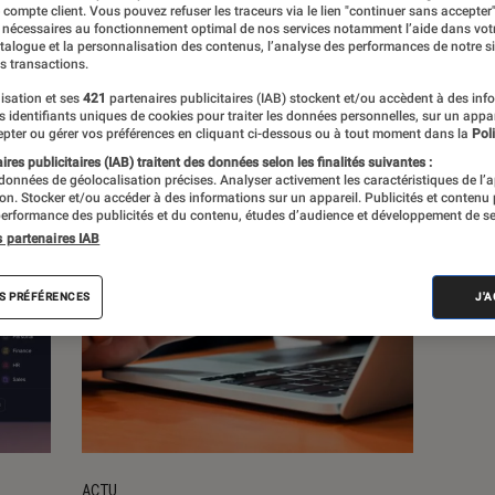
e compte client. Vous pouvez refuser les traceurs via le lien "continuer sans accepter"
 nécessaires au fonctionnement optimal de nos services notamment l’aide dans vot
atalogue et la personnalisation des contenus, l’analyse des performances de notre si
s
s transactions.
isation et ses
421
partenaires publicitaires (IAB) stockent et/ou accèdent à des inf
es identifiants uniques de cookies pour traiter les données personnelles, sur un appa
pter ou gérer vos préférences en cliquant ci-dessous ou à tout moment dans la
Poli
res publicitaires (IAB) traitent des données selon les finalités suivantes :
 données de géolocalisation précises. Analyser activement les caractéristiques de l’
tion. Stocker et/ou accéder à des informations sur un appareil. Publicités et contenu
erformance des publicités et du contenu, études d’audience et développement de se
s partenaires IAB
S PRÉFÉRENCES
J'
ACTU