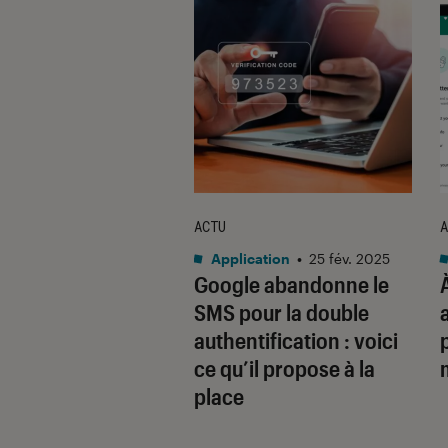
ACTU
A
cation
•
22 mai. 2026
Application
•
25 fév. 2025
n lance un
Google abandonne le
onnaire de mots
SMS pour la double
sse consacré aux
authentification : voici
s d’IA
ce qu’il propose à la
place