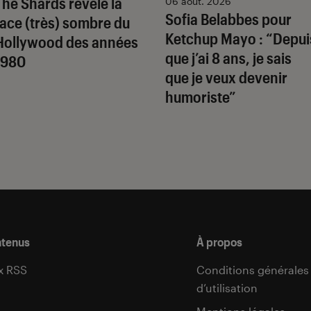
The Shards
révèle la
06 août. 2026
Sofia Belabbes pour
face (très) sombre du
Ketchup Mayo
: “Depui
Hollywood des années
que j’ai 8 ans, je sais
1980
que je veux devenir
humoriste”
ntenus
À propos
x RSS
Conditions générales
d’utilisation
s