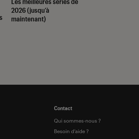
Les meilleures séries de
Quiz romance de l’
2026 (jusqu’à
quel trope amour
s
maintenant)
est fait pour vous 
Contact
Qui sommes-nous ?
Besoin d’aide ?