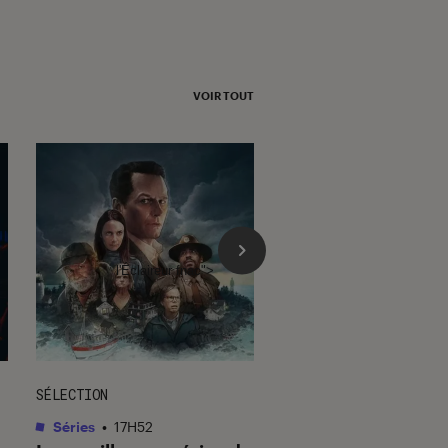
VOIR TOUT
l'Éclaireur fnac">
SÉLECTION
SÉLECTION
Séries
•
17H52
Livres / BD
•
18H14