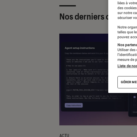
liées à votr
des cookies
sur notre c
Nos derniers contenu
sécuriser vo
Notre organ
telles que l
pouvez acce
Nos partenai
Utiliser des
l’identifica
mesure de p
Liste de no
GÉRER ME
ACTU