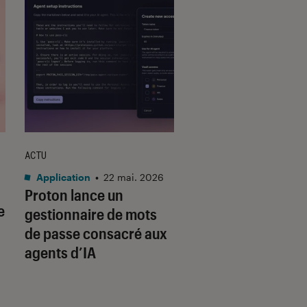
ACTU
ACTU
Application
•
22 mai. 2026
Application
•
25 fév.
Proton lance un
Google abandonne
e
gestionnaire de mots
SMS pour la doubl
de passe consacré aux
authentification : 
agents d’IA
ce qu’il propose à 
place