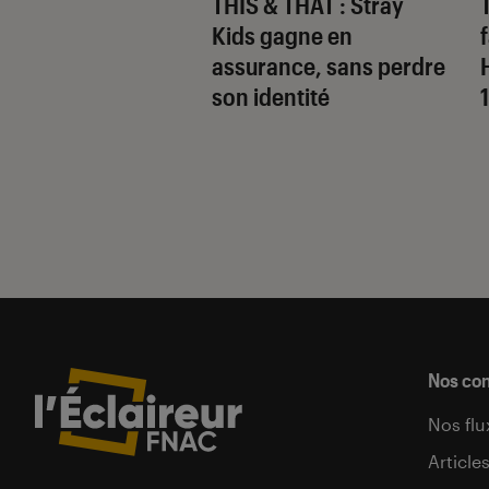
 Gervais, le sale
THIS & THAT
: Stray
 de la comédie
Kids gagne en
nnique
assurance, sans perdre
son identité
Nos co
Nos flu
Article