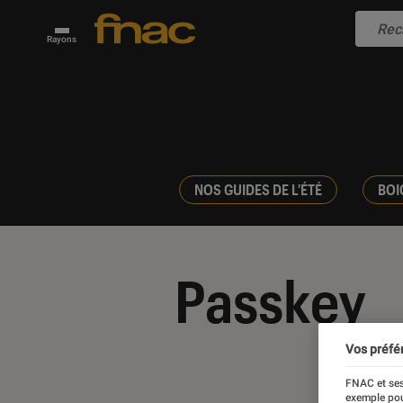
Rayons
NOS GUIDES DE L'ÉTÉ
BOI
Passkey
Vos préfé
FNAC et ses
exemple pou