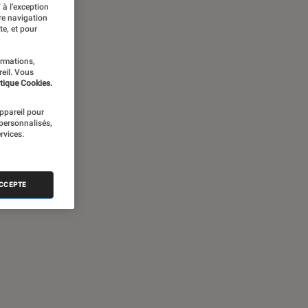
 à l’exception
re navigation
te, et pour
ormations,
reil. Vous
tique Cookies.
appareil pour
 personnalisés,
rvices.
ACCEPTE