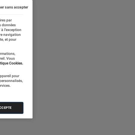
er sans accepter
ires par
es données
 à l’exception
re navigation
te, et pour
ormations,
reil. Vous
tique Cookies.
appareil pour
 personnalisés,
rvices.
ACCEPTE