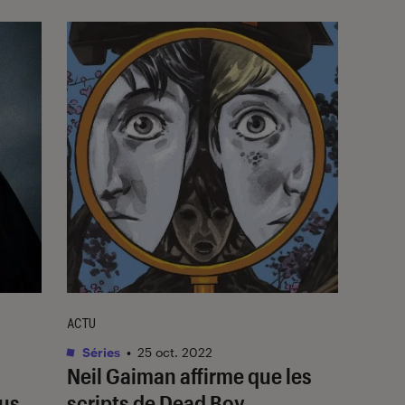
ACTU
Séries
•
25 oct. 2022
Neil Gaiman affirme que les
lus
scripts de
Dead Boy