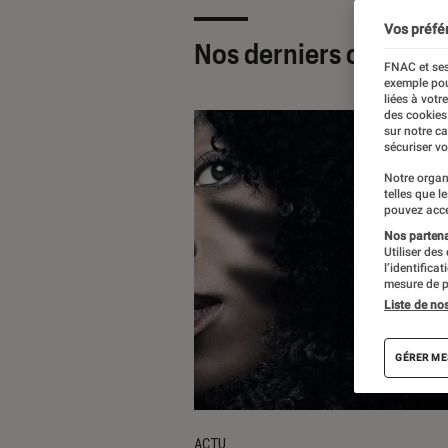
Vos préfé
Nos derniers contenu
FNAC et ses
exemple pou
liées à votr
des cookies
sur notre c
sécuriser vo
Notre organ
telles que l
pouvez acce
Nos partenai
Utiliser des
l’identifica
mesure de p
Liste de no
GÉRER ME
ACTU