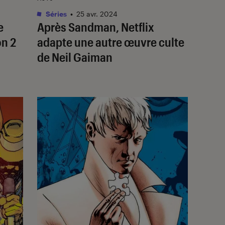
Séries
•
25 avr. 2024
e
Après
Sandman
, Netflix
n 2
adapte une autre œuvre culte
de Neil Gaiman