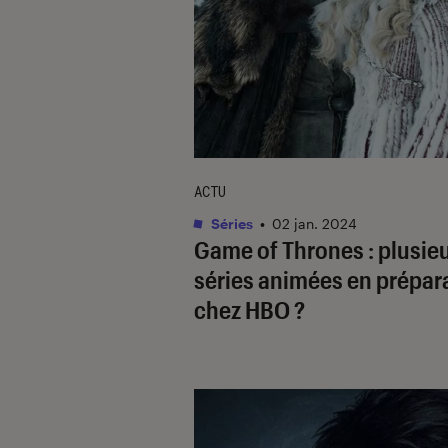
ACTU
Séries
•
02 jan. 2024
Game of Thrones
: plusie
séries animées en prépar
chez HBO ?