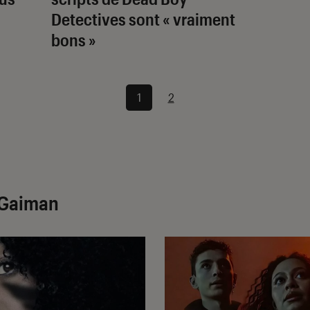
Detectives
sont « vraiment
bons »
1
2
l Gaiman