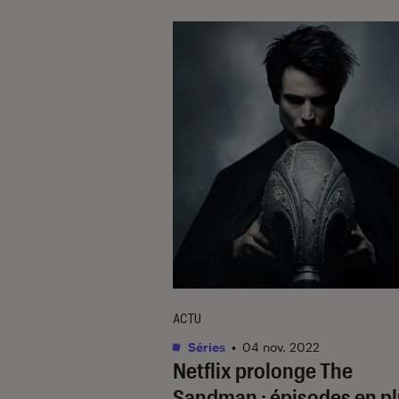
ACTU
Séries
•
04 nov. 2022
Netflix prolonge
The
Sandman
: épisodes en p