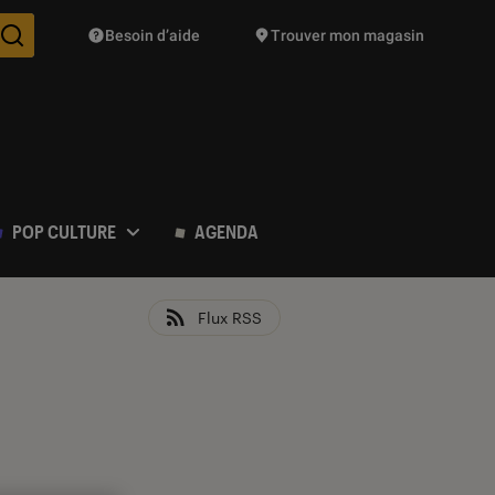
Besoin d’aide
Trouver mon magasin
Des suggestions de produits vont vous être proposées pendant vo
POP CULTURE
AGENDA
Flux RSS