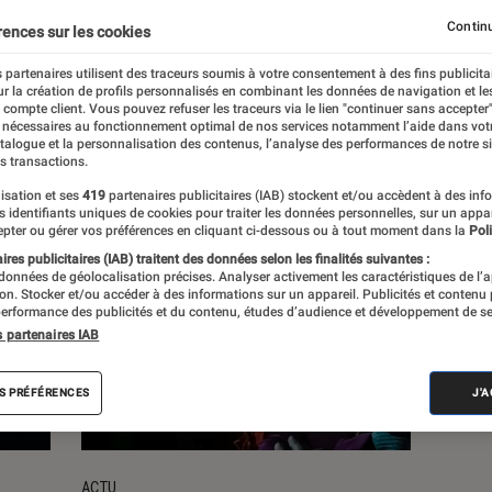
Continu
rences sur les cookies
s
 partenaires utilisent des traceurs soumis à votre consentement à des fins publicita
r la création de profils personnalisés en combinant les données de navigation et l
e compte client. Vous pouvez refuser les traceurs via le lien "continuer sans accepter"
 nécessaires au fonctionnement optimal de nos services notamment l’aide dans vot
atalogue et la personnalisation des contenus, l’analyse des performances de notre si
s transactions.
isation et ses
419
partenaires publicitaires (IAB) stockent et/ou accèdent à des inf
es identifiants uniques de cookies pour traiter les données personnelles, sur un appa
pter ou gérer vos préférences en cliquant ci-dessous ou à tout moment dans la
Poli
res publicitaires (IAB) traitent des données selon les finalités suivantes :
 données de géolocalisation précises. Analyser activement les caractéristiques de l’
tion. Stocker et/ou accéder à des informations sur un appareil. Publicités et contenu
erformance des publicités et du contenu, études d’audience et développement de se
s partenaires IAB
S PRÉFÉRENCES
J'
ACTU