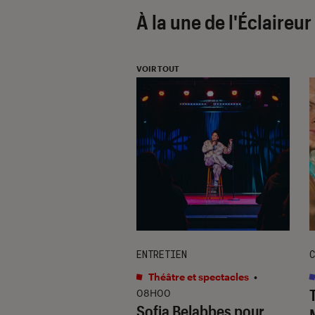
À la une de
l'Éclaireu
VOIR TOUT
TAGE
ENTRETIEN
C
s
•
12H25
Théâtre et spectacles
•
hards
révèle la
08H00
Sofia Belabbes pour
(très) sombre du