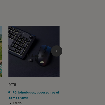
l'Éclaireur fnac">
ACTU
ACTU
Périphériques, accessoires et
Application
•
15H10
Gmail barre la rou
composants
•
17H25
adresses tierces :