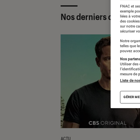
FNAC et ses
exemple pou
Nos derniers contenu
liées à votr
des cookies
sur notre c
sécuriser vo
Notre organ
telles que l
pouvez acce
Nos partenai
Utiliser des
l’identifica
mesure de p
Liste de no
GÉRER ME
ACTU