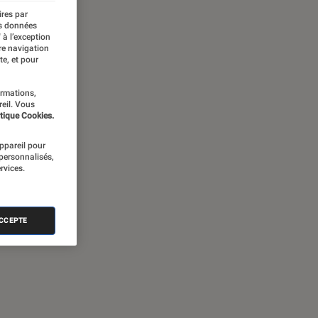
ires par
es données
 à l’exception
re navigation
te, et pour
ormations,
reil. Vous
tique Cookies.
appareil pour
 personnalisés,
rvices.
ACCEPTE