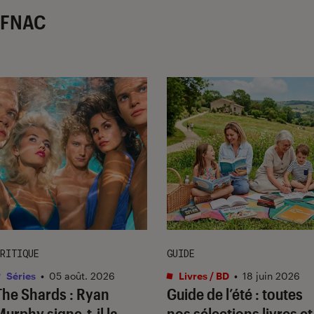
r FNAC
RITIQUE
GUIDE
Séries
•
05 août. 2026
Livres / BD
•
18 juin 2026
The Shards
: Ryan
Guide de l’été : toutes
Murphy signe-t-il la
nos sélections livres et