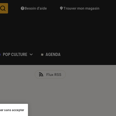
Besoin d’aide
Trouver mon magasin
Des suggestions de produits vont vous être proposées pendant vo
POP CULTURE
AGENDA
Flux RSS
er sans accepter