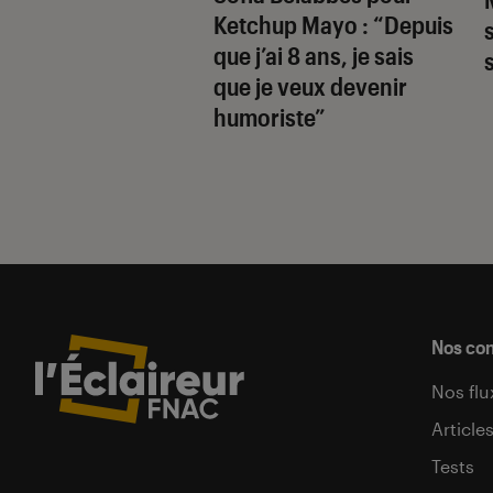
Ketchup Mayo
: “Depuis
wood des années
que j’ai 8 ans, je sais
que je veux devenir
humoriste”
Nos co
Nos flu
Article
Tests