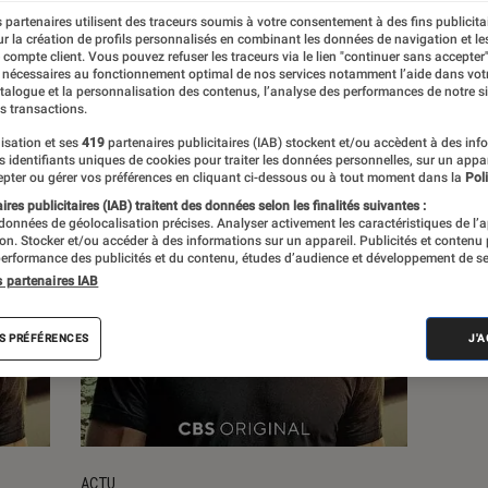
 partenaires utilisent des traceurs soumis à votre consentement à des fins publicita
r la création de profils personnalisés en combinant les données de navigation et l
s
e compte client. Vous pouvez refuser les traceurs via le lien "continuer sans accepter"
 nécessaires au fonctionnement optimal de nos services notamment l’aide dans vot
atalogue et la personnalisation des contenus, l’analyse des performances de notre si
s transactions.
isation et ses
419
partenaires publicitaires (IAB) stockent et/ou accèdent à des inf
es identifiants uniques de cookies pour traiter les données personnelles, sur un appa
pter ou gérer vos préférences en cliquant ci-dessous ou à tout moment dans la
Poli
res publicitaires (IAB) traitent des données selon les finalités suivantes :
 données de géolocalisation précises. Analyser activement les caractéristiques de l’
tion. Stocker et/ou accéder à des informations sur un appareil. Publicités et contenu
erformance des publicités et du contenu, études d’audience et développement de se
s partenaires IAB
S PRÉFÉRENCES
J'
ACTU