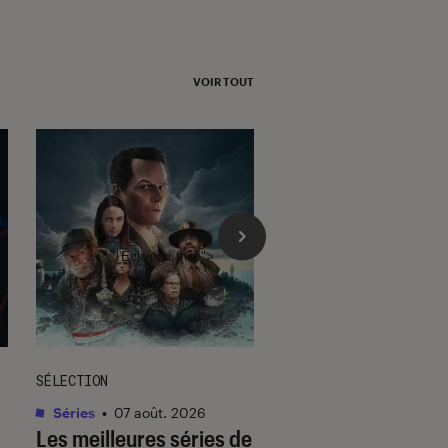
VOIR TOUT
l'Éclaireur fnac">
SÉLECTION
SÉLECTION
Séries
•
07 août. 2026
Livres / BD
•
07 août.
Les meilleures séries de
Quiz romance de l’