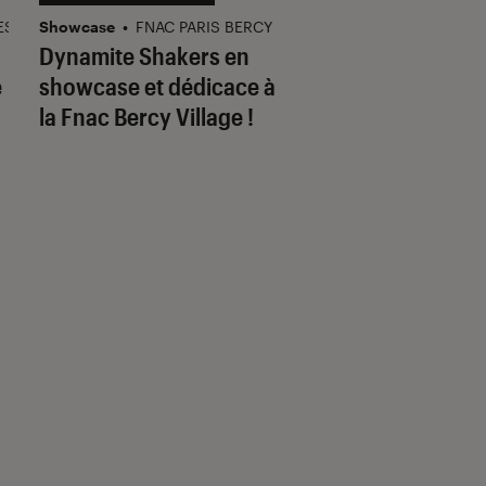
ES
Showcase
•
FNAC PARIS BERCY
Dédicace
•
FNAC COLMA
Dynamite Shakers en
Jean-Pierre Levai
e
showcase et dédicace à
dédicace Polar à l
la Fnac Bercy Village !
Fnac Colmar, Mul
et Lampertheim !