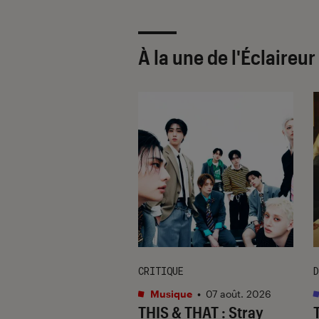
À la une de
l'Éclaireu
CRITIQUE
D
s
•
07 août. 2026
Musique
•
07 août. 2026
 Gervais, le sale
THIS & THAT
: Stray