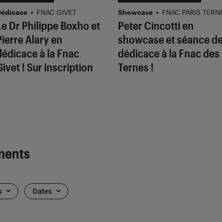
édicace
•
FNAC GIVET
Showcase
•
FNAC PARIS TERN
Le Dr Philippe Boxho et
Peter Cincotti en
Pierre Alary en
showcase et séance d
dédicace à la Fnac
dédicace à la Fnac des
Givet ! Sur inscription
Ternes !
ments
s
Dates