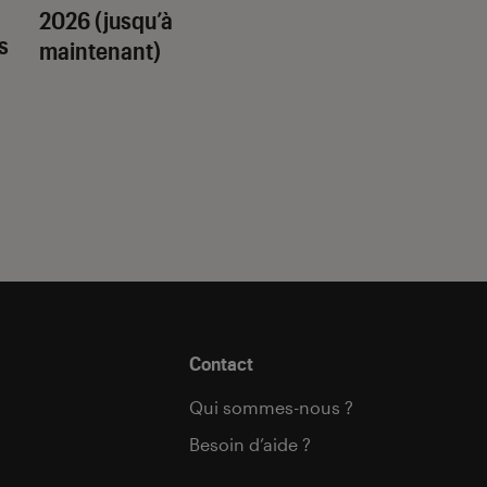
2026 (jusqu’à
quel trope amour
s
maintenant)
est fait pour vous 
Contact
Qui sommes-nous ?
Besoin d’aide ?