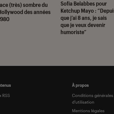
Sofia Belabbes pour
face (très) sombre du
Ketchup Mayo
: “Depui
Hollywood des années
que j’ai 8 ans, je sais
1980
que je veux devenir
humoriste”
ntenus
À propos
x RSS
Conditions générales
d’utilisation
s
Mentions légales