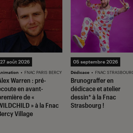
27 août 2026
05 septembre 2026
nimation
•
FNAC PARIS BERCY
Dédicace
•
FNAC STRASBOUR
Alex Warren : pré-
Brunograffer en
écoute en avant-
dédicace et atelier
première de «
dessin* à la Fnac
WILDCHILD » à la Fnac
Strasbourg !
Bercy Village