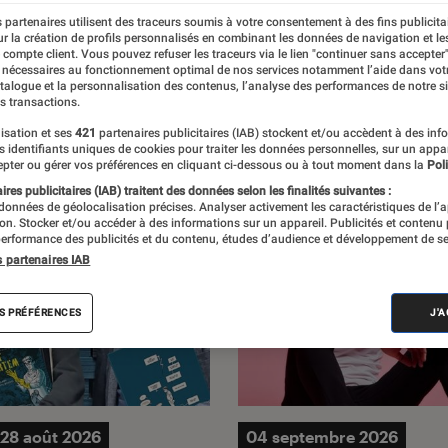
 partenaires utilisent des traceurs soumis à votre consentement à des fins publicita
r la création de profils personnalisés en combinant les données de navigation et l
e compte client. Vous pouvez refuser les traceurs via le lien "continuer sans accepter"
 nécessaires au fonctionnement optimal de nos services notamment l’aide dans vot
atalogue et la personnalisation des contenus, l’analyse des performances de notre si
s transactions.
isation et ses
421
partenaires publicitaires (IAB) stockent et/ou accèdent à des inf
es identifiants uniques de cookies pour traiter les données personnelles, sur un appa
pter ou gérer vos préférences en cliquant ci-dessous ou à tout moment dans la
Poli
res publicitaires (IAB) traitent des données selon les finalités suivantes :
 données de géolocalisation précises. Analyser activement les caractéristiques de l’
tion. Stocker et/ou accéder à des informations sur un appareil. Publicités et contenu
erformance des publicités et du contenu, études d’audience et développement de se
s partenaires IAB
S PRÉFÉRENCES
J'
28 août 2026
04 septembre 2026