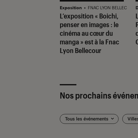
ase
•
FNAC PARLY 2
Exposition
•
FNAC LYON BELLECOUR
D
oloniste Louise
L’exposition « Boichi,
n en showcase et
penser en images : le
ace à la Fnac
cinéma au cœur du
 2
manga » est à la Fnac
Lyon Bellecour
Nos prochains événe
Tous les événements
Ville