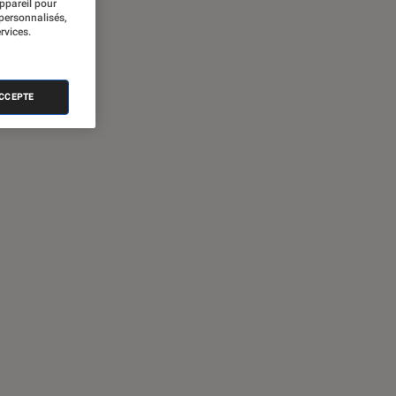
appareil pour
 personnalisés,
rvices.
ACCEPTE