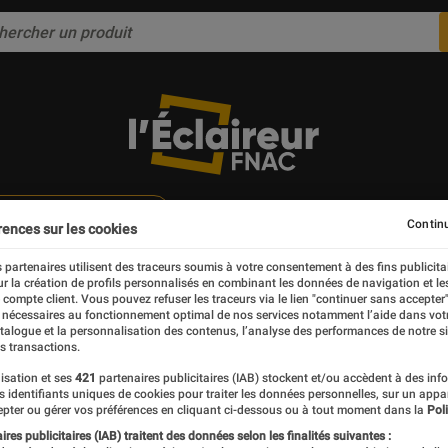
CULTURE
TECH
CHI : L'EXPO VIRTUELLE
Continu
rences sur les cookies
 partenaires utilisent des traceurs soumis à votre consentement à des fins publicita
r la création de profils personnalisés en combinant les données de navigation et l
e compte client. Vous pouvez refuser les traceurs via le lien "continuer sans accepter"
 nécessaires au fonctionnement optimal de nos services notamment l’aide dans vot
atalogue et la personnalisation des contenus, l’analyse des performances de notre si
n C.
s transactions.
isation et ses
421
partenaires publicitaires (IAB) stockent et/ou accèdent à des inf
es identifiants uniques de cookies pour traiter les données personnelles, sur un appa
ur cinéma sur Fnac.com
pter ou gérer vos préférences en cliquant ci-dessous ou à tout moment dans la
Poli
res publicitaires (IAB) traitent des données selon les finalités suivantes :