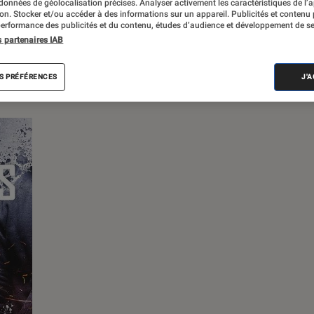
 données de géolocalisation précises. Analyser activement les caractéristiques de l’
tion. Stocker et/ou accéder à des informations sur un appareil. Publicités et contenu
erformance des publicités et du contenu, études d’audience et développement de se
s partenaires IAB
s
S PRÉFÉRENCES
J'