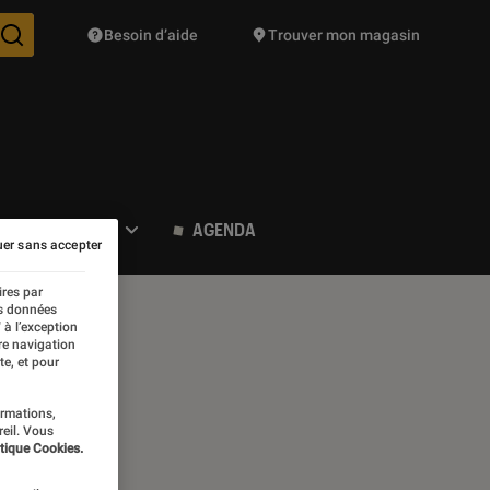
Besoin d’aide
Trouver mon magasin
Des suggestions de produits vont vous être proposées pendant vo
POP CULTURE
AGENDA
er sans accepter
ires par
es données
 à l’exception
re navigation
te, et pour
ormations,
reil. Vous
tique Cookies.