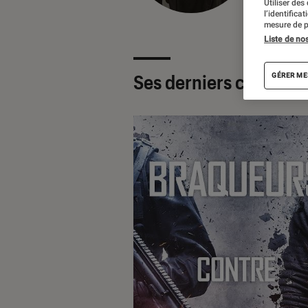
Utiliser des
l’identifica
mesure de p
Liste de no
Ses derniers contenu
GÉRER ME