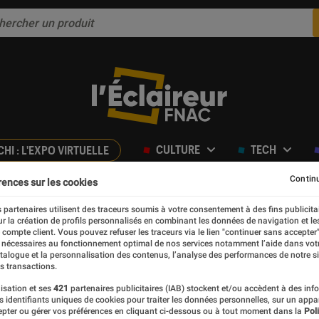
CULTURE
TECH
CHI : L'EXPO VIRTUELLE
Continu
rences sur les cookies
 partenaires utilisent des traceurs soumis à votre consentement à des fins publicita
r la création de profils personnalisés en combinant les données de navigation et l
e compte client. Vous pouvez refuser les traceurs via le lien "continuer sans accepter"
 nécessaires au fonctionnement optimal de nos services notamment l’aide dans vot
cinette
atalogue et la personnalisation des contenus, l’analyse des performances de notre si
s transactions.
isation et ses
421
partenaires publicitaires (IAB) stockent et/ou accèdent à des inf
e Kids à Fnac Lyon Part-Dieu
es identifiants uniques de cookies pour traiter les données personnelles, sur un appa
pter ou gérer vos préférences en cliquant ci-dessous ou à tout moment dans la
Poli