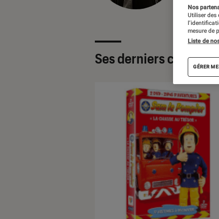
Nos partenai
Utiliser des
l’identifica
mesure de p
Liste de no
Ses derniers contenu
GÉRER ME