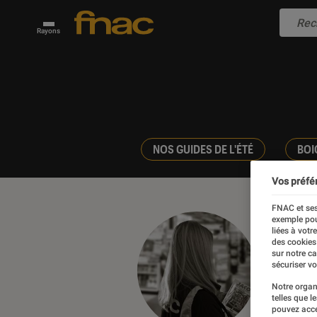
Rayons
NOS GUIDES DE L'ÉTÉ
BOI
Vos préfé
FNAC et ses
exemple pou
liées à votr
des cookies
Pou
sur notre c
sécuriser vo
Notre organ
vendeus
telles que l
pouvez acce