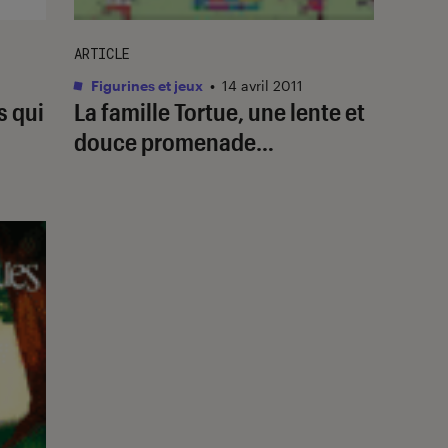
ARTICLE
Figurines et jeux
•
14 avril 2011
s qui
La famille Tortue, une lente et
douce promenade…