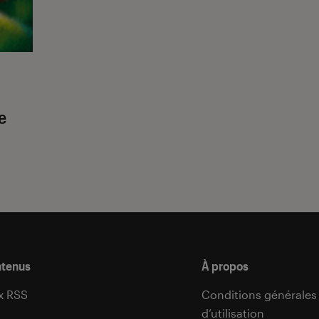
e
s
ntenus
À propos
x RSS
Conditions générales
d’utilisation
s