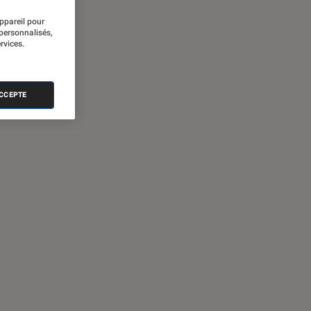
appareil pour
 personnalisés,
rvices.
ACCEPTE