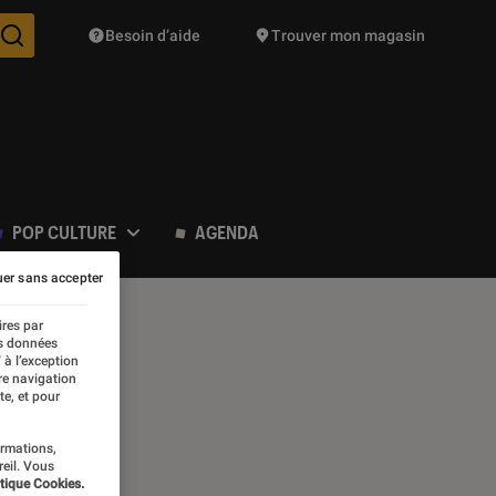
Besoin d’aide
Trouver mon magasin
Des suggestions de produits vont vous être proposées pendant vo
POP CULTURE
AGENDA
er sans accepter
ires par
es données
 à l’exception
re navigation
te, et pour
ormations,
reil. Vous
tique Cookies.