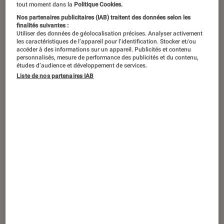
tout moment dans la
Politique Cookies.
Nos partenaires publicitaires (IAB) traitent des données selon les
finalités suivantes :
Utiliser des données de géolocalisation précises. Analyser activement
les caractéristiques de l’appareil pour l’identification. Stocker et/ou
accéder à des informations sur un appareil. Publicités et contenu
personnalisés, mesure de performance des publicités et du contenu,
études d’audience et développement de services.
Liste de nos partenaires IAB
ACTU
Consoles de jeu
•
24 janvier 2018
Le service Xbox Game Pass s’étend à
tous les nouveaux jeux Xbox One