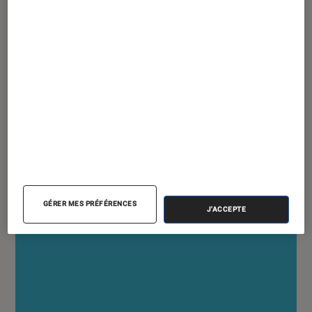
ACTU
Application
•
19 janvier 2018
Harry Potter: Hogwarts Mystery se
montre enfin en vidéo
GÉRER MES PRÉFÉRENCES
J'ACCEPTE