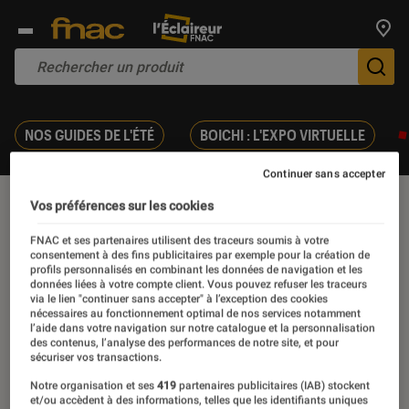
Trouv
De
NOS GUIDES DE L'ÉTÉ
BOICHI : L'EXPO VIRTUELLE
Continuer sans accepter
Vos préférences sur les cookies
Isa
FNAC et ses partenaires utilisent des traceurs soumis à votre
consentement à des fins publicitaires par exemple pour la création de
profils personnalisés en combinant les données de navigation et les
données liées à votre compte client. Vous pouvez refuser les traceurs
via le lien "continuer sans accepter" à l’exception des cookies
nécessaires au fonctionnement optimal de nos services notamment
l’aide dans votre navigation sur notre catalogue et la personnalisation
des contenus, l’analyse des performances de notre site, et pour
Ses derniers contenus
sécuriser vos transactions.
Notre organisation et ses
419
partenaires publicitaires (IAB) stockent
et/ou accèdent à des informations, telles que les identifiants uniques