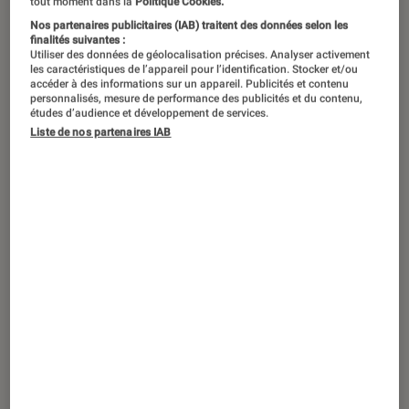
tout moment dans la
Politique Cookies.
Nos partenaires publicitaires (IAB) traitent des données selon les
finalités suivantes :
Utiliser des données de géolocalisation précises. Analyser activement
les caractéristiques de l’appareil pour l’identification. Stocker et/ou
accéder à des informations sur un appareil. Publicités et contenu
personnalisés, mesure de performance des publicités et du contenu,
études d’audience et développement de services.
Liste de nos partenaires IAB
TEST
Jeux Vidéo Consoles
•
02 juin 2018
Test de Mega Man Legacy Collection 1 &
2 (Switch) : Deux compilations un peu
paresseuses