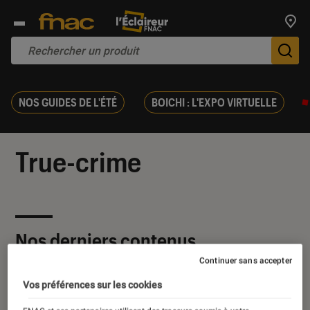
Trouv
De
NOS GUIDES DE L'ÉTÉ
BOICHI : L'EXPO VIRTUELLE
True-crime
Nos derniers contenus
Continuer sans accepter
Vos préférences sur les cookies