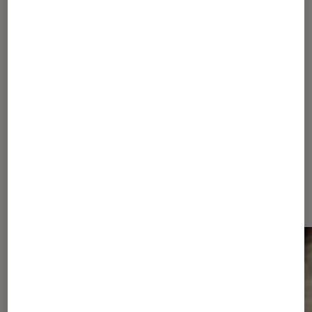
CRITIQUE
Séries
•
03 avr. 2025
« 37 Secondes » sur Arte : un drame
maritime poignant primé à Séries Mania
Les plus lus dans True-crime