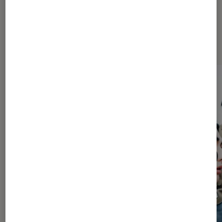
À la une de
VOIR TOUT
l'Éclaireur FNAC
l'Éclaireur fnac">