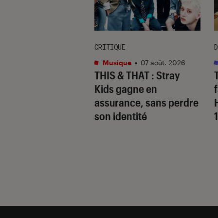
CRITIQUE
D
s
•
07 août. 2026
Musique
•
07 août. 2026
 Gervais, le sale
THIS & THAT
: Stray
 de la comédie
Kids gagne en
nnique
assurance, sans perdre
son identité