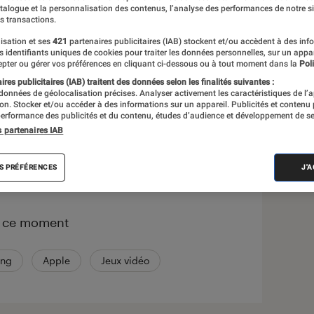
atalogue et la personnalisation des contenus, l’analyse des performances de notre si
s transactions.
s
isation et ses
421
partenaires publicitaires (IAB) stockent et/ou accèdent à des inf
es identifiants uniques de cookies pour traiter les données personnelles, sur un appa
pter ou gérer vos préférences en cliquant ci-dessous ou à tout moment dans la
Poli
 guides
res publicitaires (IAB) traitent des données selon les finalités suivantes :
 données de géolocalisation précises. Analyser activement les caractéristiques de l’
tion. Stocker et/ou accéder à des informations sur un appareil. Publicités et contenu
erformance des publicités et du contenu, études d’audience et développement de se
s partenaires IAB
correspond à votre recherche
S PRÉFÉRENCES
J'
n ce moment
ng
Apple
Jeux vidéo