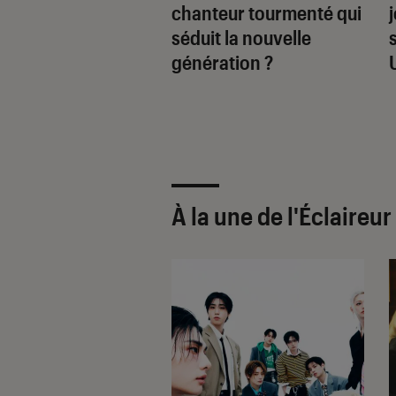
al : de Carla à
chanteur tourmenté qui
s
séduit la nouvelle
génération ?
À la une de
l'Éclaireu