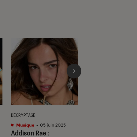
DÉCRYPTAGE
ACTU
Musique
•
05 juin 2025
Musique
•
10 juil. 20
Addison Rae :
« My Name Is Pink »