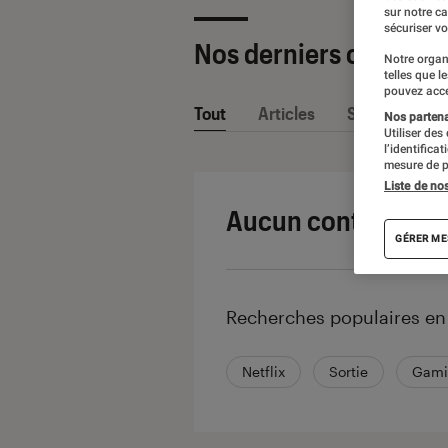
sur notre c
sécuriser vo
Nos derniers contenu
Notre organ
telles que l
pouvez acce
Tout
Articles
Sélections et
Nos partenai
Utiliser des
l’identifica
mesure de p
Liste de no
Aucun contenu ne 
GÉRER ME
Recherches populaires e
Netflix
Sortie
Gami