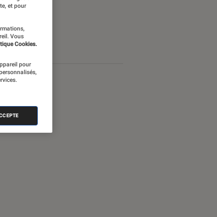
te, et pour
ormations,
reil. Vous
tique Cookies.
appareil pour
 personnalisés,
rvices.
ACCEPTE