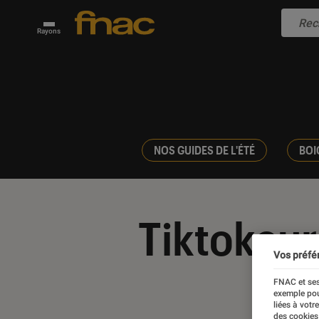
Rayons
NOS GUIDES DE L'ÉTÉ
BOI
Tiktokeur
Vos préfé
FNAC et ses
exemple pou
liées à votr
des cookies