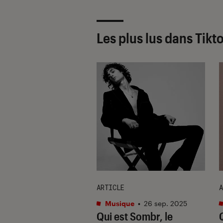
Les plus lus dans Tikt
TAGE
ARTICLE
A
que
•
27 juin 2023
Musique
•
26 sep. 2025
ok, phénomène
Qui est Sombr, le