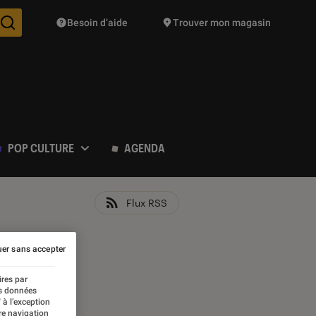
Besoin d’aide
Trouver mon magasin
Des suggestions de produits vont vous être proposées pendant vo
POP CULTURE
AGENDA
Flux RSS
er sans accepter
ires par
es données
 à l’exception
re navigation