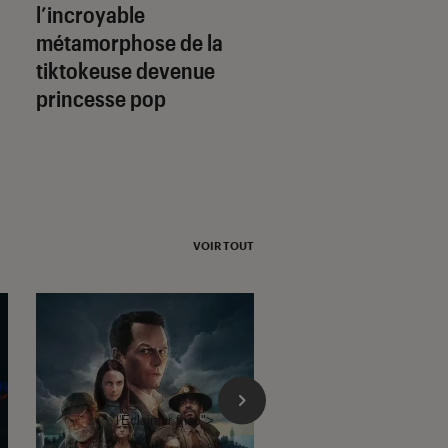
l’incroyable
poignée de main 
métamorphose de la
qui affole les com
tiktokeuse devenue
princesse pop
VOIR TOUT
l'Éclaireur fnac">