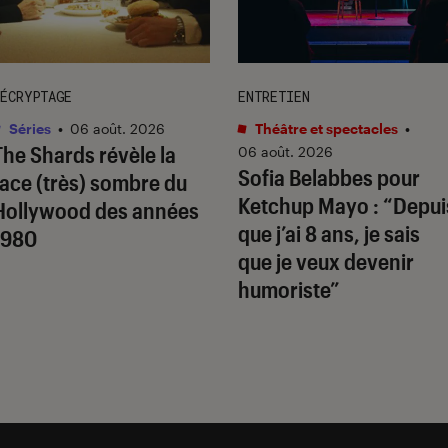
ÉCRYPTAGE
ENTRETIEN
Séries
•
06 août. 2026
Théâtre et spectacles
•
The Shards
révèle la
06 août. 2026
Sofia Belabbes pour
face (très) sombre du
Ketchup Mayo
: “Depui
Hollywood des années
que j’ai 8 ans, je sais
1980
que je veux devenir
humoriste”