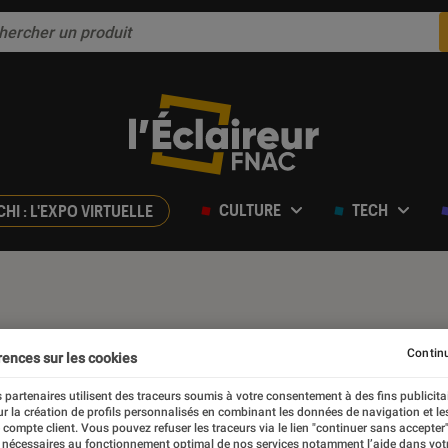
CULTURE
TECH
CHI : L'EXPO VIRTUELLE
Continu
rences sur les cookies
 partenaires utilisent des traceurs soumis à votre consentement à des fins publicita
r la création de profils personnalisés en combinant les données de navigation et l
e compte client. Vous pouvez refuser les traceurs via le lien "continuer sans accepter"
 nécessaires au fonctionnement optimal de nos services notamment l’aide dans vot