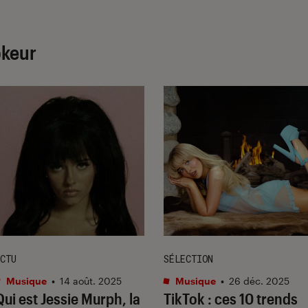
okeur
CTU
SÉLECTION
Musique
•
14 août. 2025
Musique
•
26 déc. 2025
Qui est Jessie Murph, la
TikTok : ces 10 trends