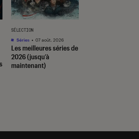
SÉLECTION
SÉLECTION
Séries
•
07 août. 2026
Livres / BD
•
07 août.
Les meilleures séries de
Quiz romance de l’
2026 (jusqu’à
quel trope amour
s
maintenant)
est fait pour vous 