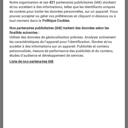
Notre organisation et ses
421
partenaires publicitaires (IAB) stockent
et/ou accèdent à des informations, telles que les identifiants uniques
de cookies pour traiter les données personnelles, sur un appareil. Vous
pouvez accepter ou gérer vos préférences en cliquant ci-dessous ou à
Aucun contenu ne
tout moment dans la
Politique Cookies.
correspond à votre
Nos partenaires publicitaires (IAB) traitent des données selon les
finalités suivantes :
recherche
Utiliser des données de géolocalisation précises. Analyser activement
les caractéristiques de l’appareil pour l’identification. Stocker et/ou
accéder à des informations sur un appareil. Publicités et contenu
personnalisés, mesure de performance des publicités et du contenu,
études d’audience et développement de services.
Liste de nos partenaires IAB
Recherches populaires en ce moment
Netflix
Sortie
Gaming
Apple
Jeux