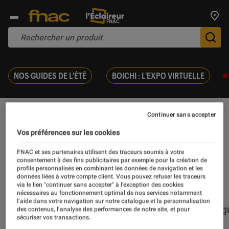
Trouv
De
NOS GUIDES DE L'ÉTÉ
BOICHI : L'EXPO VIRTUELLE
Suspense
Continuer sans accepter
Vos préférences sur les cookies
FNAC et ses partenaires utilisent des traceurs soumis à votre
consentement à des fins publicitaires par exemple pour la création de
profils personnalisés en combinant les données de navigation et les
Nos derniers contenus
données liées à votre compte client. Vous pouvez refuser les traceurs
via le lien "continuer sans accepter" à l’exception des cookies
nécessaires au fonctionnement optimal de nos services notamment
l’aide dans votre navigation sur notre catalogue et la personnalisation
Tout
Articles
Événéments
Sélections et g
des contenus, l’analyse des performances de notre site, et pour
sécuriser vos transactions.