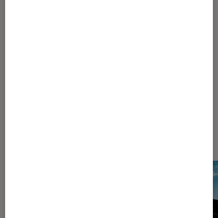
DÉCRYPTAGE
Maison
•
09 mai. 2016
Canoë ou kayak, comment choisir ?
Les plus lus dans Sports nautiques