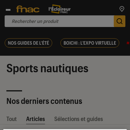
Trouv
De
NOS GUIDES DE L'ÉTÉ
BOICHI : L'EXPO VIRTUELLE
Sports nautiques
Nos derniers contenus
Tout
Articles
Sélections et guides