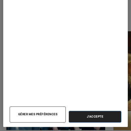
À la une de
VOIR TOUT
l'Éclaireur FNAC
l'Éclaireur fnac">
GÉRER MES PRÉFÉRENCES
J'ACCEPTE