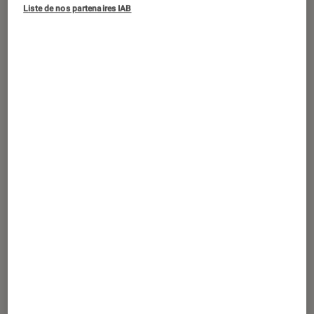
ACTU
Liste de nos partenaires IAB
Séries
•
23 juin 2025
Olympo
sur Netflix : comment se conclut
la première saison ?