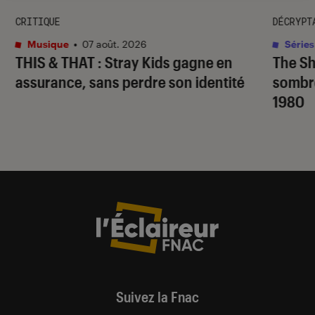
CRITIQUE
DÉCRYPT
Musique
•
07 août. 2026
Séries
THIS & THAT
: Stray Kids gagne en
The S
assurance, sans perdre son identité
sombr
1980
Suivez la Fnac