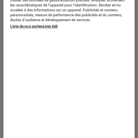
Utiliser des données de géolocalisation précises. Analyser activement
PRISE EN MAIN
les caractéristiques de l’appareil pour l’identification. Stocker et/ou
accéder à des informations sur un appareil. Publicités et contenu
Objets connectés
•
07 juil. 2026
personnalisés, mesure de performance des publicités et du contenu,
Google Fitbit Air : notre test complet du
études d’audience et développement de services.
Liste de nos partenaires IAB
bracelet connecté sans cadran