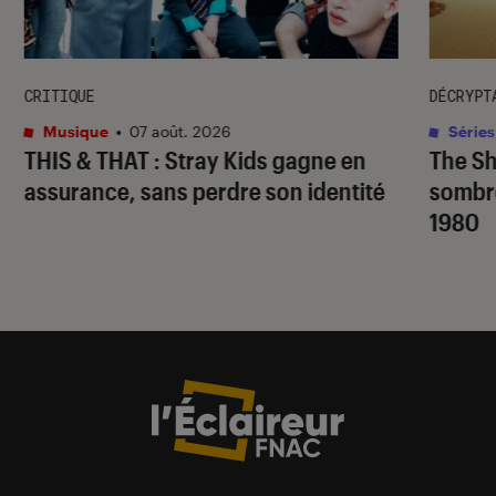
CRITIQUE
DÉCRYPT
Musique
•
07 août. 2026
Séries
THIS & THAT
: Stray Kids gagne en
The S
assurance, sans perdre son identité
sombr
1980