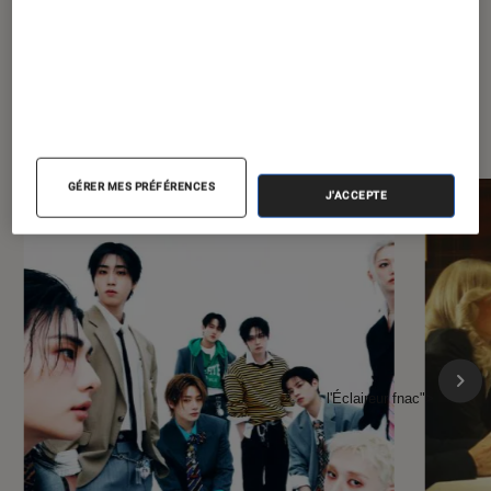
À la une de
VOIR TOUT
l'Éclaireur FNAC
GÉRER MES PRÉFÉRENCES
J'ACCEPTE
l'Éclaireur fnac">