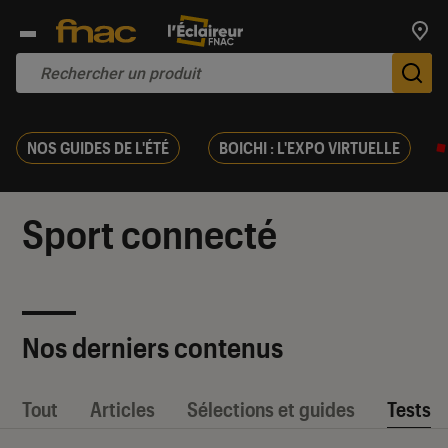
Trouv
De
NOS GUIDES DE L'ÉTÉ
BOICHI : L'EXPO VIRTUELLE
Sport connecté
Nos derniers contenus
Tout
Articles
Sélections et guides
Tests