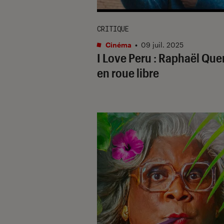
CRITIQUE
Cinéma
•
09 juil. 2025
I Love Peru
: Raphaël Que
en roue libre