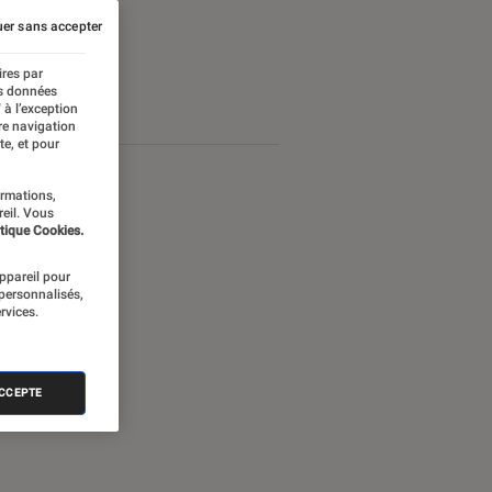
er sans accepter
ires par
es données
 à l’exception
re navigation
te, et pour
ormations,
reil. Vous
tique Cookies.
appareil pour
 personnalisés,
rvices.
ACCEPTE