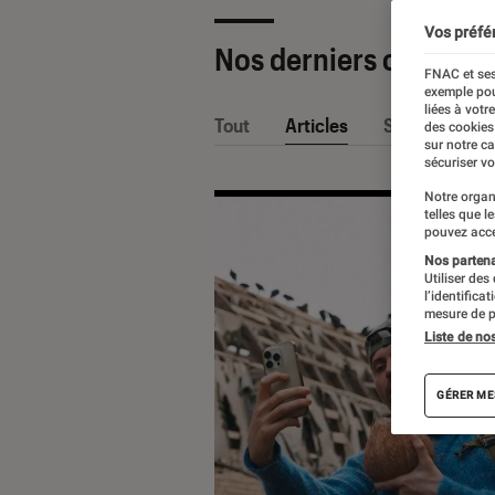
Vos préfé
Nos derniers contenu
FNAC et ses
exemple pou
liées à votr
Tout
Articles
Sélections et
des cookies
sur notre c
sécuriser vo
Notre organ
telles que l
pouvez acce
Nos partenai
Utiliser des
l’identifica
mesure de p
Liste de no
GÉRER ME