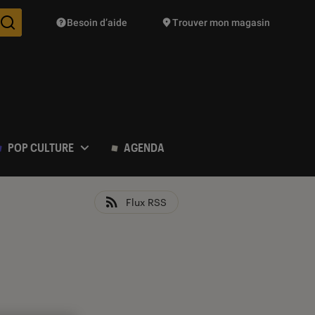
Besoin d’aide
Trouver mon magasin
Des suggestions de produits vont vous être proposées pendant vo
POP CULTURE
AGENDA
Flux RSS