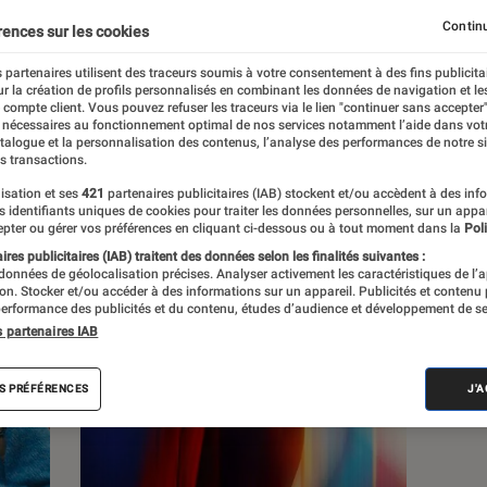
Continu
rences sur les cookies
s
 partenaires utilisent des traceurs soumis à votre consentement à des fins publicita
r la création de profils personnalisés en combinant les données de navigation et l
e compte client. Vous pouvez refuser les traceurs via le lien "continuer sans accepter"
 guides
Tests
 nécessaires au fonctionnement optimal de nos services notamment l’aide dans vot
atalogue et la personnalisation des contenus, l’analyse des performances de notre si
s transactions.
isation et ses
421
partenaires publicitaires (IAB) stockent et/ou accèdent à des inf
es identifiants uniques de cookies pour traiter les données personnelles, sur un appa
pter ou gérer vos préférences en cliquant ci-dessous ou à tout moment dans la
Poli
res publicitaires (IAB) traitent des données selon les finalités suivantes :
 données de géolocalisation précises. Analyser activement les caractéristiques de l’
tion. Stocker et/ou accéder à des informations sur un appareil. Publicités et contenu
erformance des publicités et du contenu, études d’audience et développement de se
s partenaires IAB
S PRÉFÉRENCES
J'