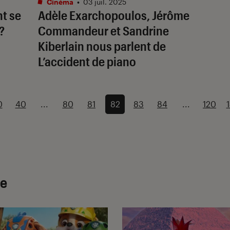
Cinéma
•
03 juil. 2025
t se
Adèle Exarchopoulos, Jérôme
?
Commandeur et Sandrine
Kiberlain nous parlent de
L’accident de piano
0
40
...
80
81
82
83
84
...
120
ie