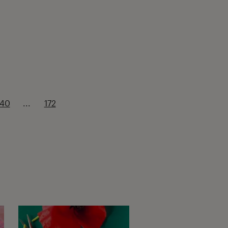
140
...
172