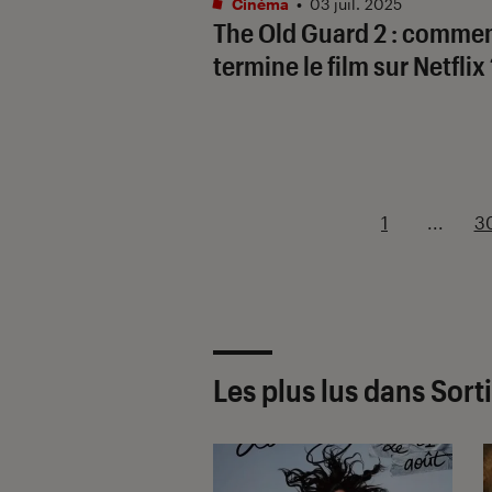
Cinéma
•
03 juil. 2025
The Old Guard 2
: commen
termine le film sur Netflix 
1
...
3
Les plus lus dans Sort