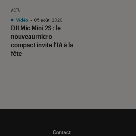
ACTU
SÉLECTION
Vidéo
•
05 août. 2026
Musique
•
05 août. 
DJI Mic Mini 2S : le
20 vinyles parfaits
nouveau micro
écouter en été
compact invite l’IA à la
fête
Contact