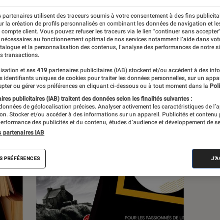
 partenaires utilisent des traceurs soumis à votre consentement à des fins publicita
s
r la création de profils personnalisés en combinant les données de navigation et l
e compte client. Vous pouvez refuser les traceurs via le lien "continuer sans accepter"
 nécessaires au fonctionnement optimal de nos services notamment l’aide dans vot
atalogue et la personnalisation des contenus, l’analyse des performances de notre si
 guides
s transactions.
isation et ses
419
partenaires publicitaires (IAB) stockent et/ou accèdent à des inf
es identifiants uniques de cookies pour traiter les données personnelles, sur un appa
pter ou gérer vos préférences en cliquant ci-dessous ou à tout moment dans la
Poli
res publicitaires (IAB) traitent des données selon les finalités suivantes :
 données de géolocalisation précises. Analyser activement les caractéristiques de l’
tion. Stocker et/ou accéder à des informations sur un appareil. Publicités et contenu
erformance des publicités et du contenu, études d’audience et développement de se
s partenaires IAB
S PRÉFÉRENCES
J'