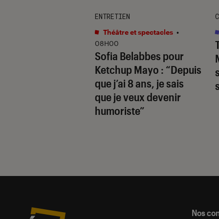
ENTRETIEN
C
s / BD
•
05 août. 2026
Théâtre et spectacles
•
s
Le dîner
, Freida
08H00
Sofia Belabbes pour
den prépare déjà
Ketchup Mayo
: “Depuis
etour avec le
que j’ai 8 ans, je sais
er
Chère Debbie
que je veux devenir
humoriste”
Nos co