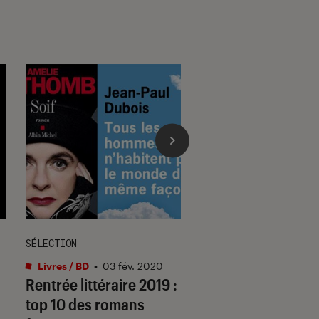
SÉLECTION
SÉLECTION
Livres / BD
•
03 fév. 2020
Livres / BD
•
18 avr. 
Rentrée littéraire 2019 :
C’est la rentrée : 
top 10 des romans
met plein les poc