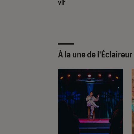
nde terre de
vif
at
À la une de
l'Éclaireu