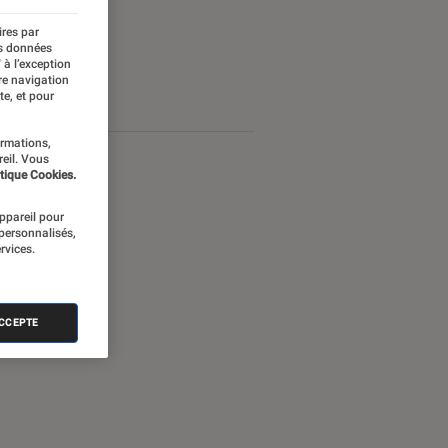
ires par
es données
 à l’exception
re navigation
te, et pour
ormations,
reil. Vous
tique Cookies.
appareil pour
 personnalisés,
rvices.
ACCEPTE