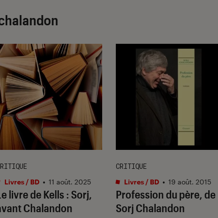
j chalandon
RITIQUE
CRITIQUE
Livres / BD
•
11 août. 2025
Livres / BD
•
19 août. 2015
e livre de Kells : Sorj,
Profession du père, de
avant Chalandon
Sorj Chalandon