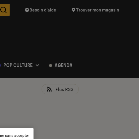
Besoin d’aide
Trouver mon magasin
Des suggestions de produits vont vous être proposées pendant vo
POP CULTURE
AGENDA
Flux RSS
er sans accepter