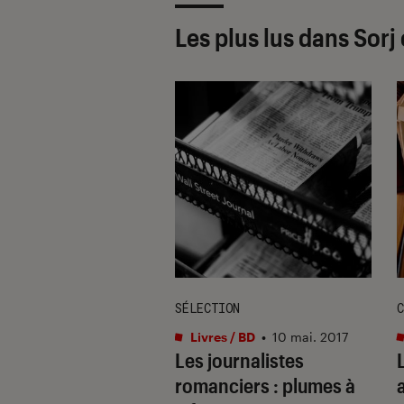
Les plus lus dans Sor
E
SÉLECTION
C
s / BD
•
19 août. 2020
Livres / BD
•
10 mai. 2017
r à Killybegs de
Les journalistes
L
Chalendon,
romanciers : plumes à