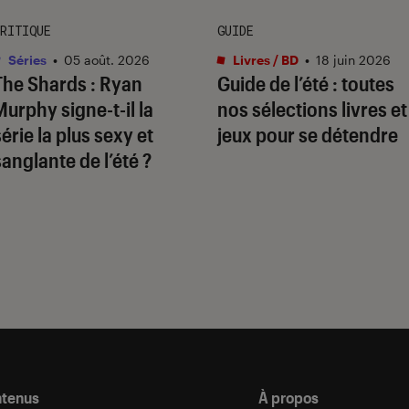
RITIQUE
GUIDE
Séries
•
05 août. 2026
Livres / BD
•
18 juin 2026
The Shards
: Ryan
Guide de l’été : toutes
Murphy signe-t-il la
nos sélections livres et
série la plus sexy et
jeux pour se détendre
sanglante de l’été ?
ntenus
À propos