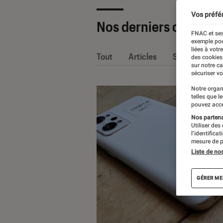
Vos préfé
Nos derniers contenu
FNAC et ses
exemple pou
liées à votr
Tout
Articles
Sélections et
des cookies
sur notre c
sécuriser vo
Notre organ
telles que l
pouvez acce
Nos partenai
Utiliser des
l’identifica
mesure de p
Liste de no
GÉRER ME