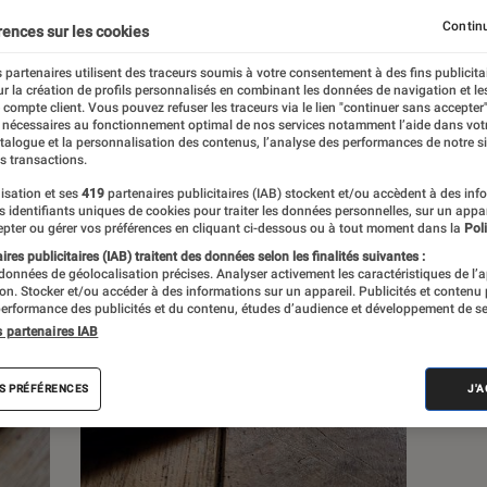
Continu
rences sur les cookies
s
 partenaires utilisent des traceurs soumis à votre consentement à des fins publicita
r la création de profils personnalisés en combinant les données de navigation et l
e compte client. Vous pouvez refuser les traceurs via le lien "continuer sans accepter"
 guides
Tests
 nécessaires au fonctionnement optimal de nos services notamment l’aide dans vot
atalogue et la personnalisation des contenus, l’analyse des performances de notre si
s transactions.
isation et ses
419
partenaires publicitaires (IAB) stockent et/ou accèdent à des inf
es identifiants uniques de cookies pour traiter les données personnelles, sur un appa
pter ou gérer vos préférences en cliquant ci-dessous ou à tout moment dans la
Poli
res publicitaires (IAB) traitent des données selon les finalités suivantes :
 données de géolocalisation précises. Analyser activement les caractéristiques de l’
tion. Stocker et/ou accéder à des informations sur un appareil. Publicités et contenu
erformance des publicités et du contenu, études d’audience et développement de se
s partenaires IAB
S PRÉFÉRENCES
J'