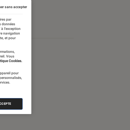
er sans accepter
ires par
es données
 à l’exception
re navigation
te, et pour
ormations,
reil. Vous
tique Cookies.
appareil pour
 personnalisés,
rvices.
ACCEPTE