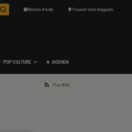
Besoin d’aide
Trouver mon magasin
Des suggestions de produits vont vous être proposées pendant vo
POP CULTURE
AGENDA
Flux RSS