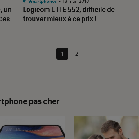
Smartphones
•
16 mar. 2016
, un
Logicom L-ITE 552, difficile de
pas
trouver mieux à ce prix !
1
2
rtphone pas cher