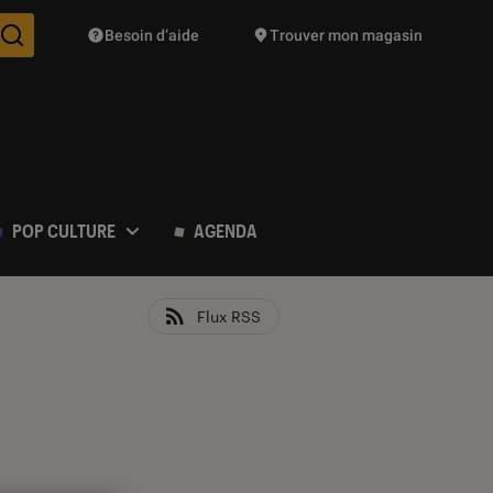
Besoin d’aide
Trouver mon magasin
Des suggestions de produits vont vous être proposées pendant vo
POP CULTURE
AGENDA
Flux RSS