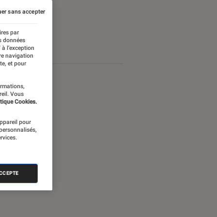
er sans accepter
ires par
es données
 à l’exception
re navigation
te, et pour
ormations,
reil. Vous
tique Cookies.
appareil pour
 personnalisés,
rvices.
ACCEPTE