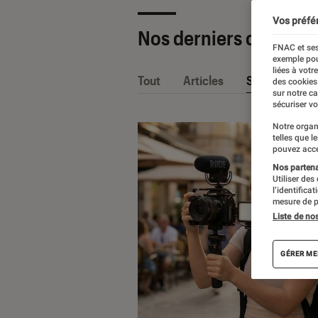
Vos préfé
Nos derniers contenu
FNAC et ses
exemple pou
liées à votr
Tout
Articles
Sélections et
des cookies
sur notre c
sécuriser vo
Notre organ
telles que l
pouvez acce
Nos partenai
Utiliser des
l’identifica
mesure de p
Liste de no
GÉRER ME