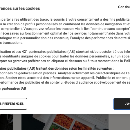
Continu
rences sur les cookies
s
 partenaires utilisent des traceurs soumis à votre consentement à des fins publicita
r la création de profils personnalisés en combinant les données de navigation et l
e compte client. Vous pouvez refuser les traceurs via le lien "continuer sans accepter"
 guides
 nécessaires au fonctionnement optimal de nos services notamment l’aide dans vot
atalogue et la personnalisation des contenus, l’analyse des performances de notre si
s transactions.
isation et ses
421
partenaires publicitaires (IAB) stockent et/ou accèdent à des inf
es identifiants uniques de cookies pour traiter les données personnelles, sur un appa
pter ou gérer vos préférences en cliquant ci-dessous ou à tout moment dans la
Poli
res publicitaires (IAB) traitent des données selon les finalités suivantes :
 données de géolocalisation précises. Analyser activement les caractéristiques de l’
tion. Stocker et/ou accéder à des informations sur un appareil. Publicités et contenu
erformance des publicités et du contenu, études d’audience et développement de se
s partenaires IAB
S PRÉFÉRENCES
J'